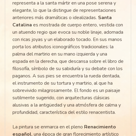
representa a la santa mártir en una pose serena y
elegante, lo que la distingue de representaciones
anteriores más dramáticas o idealizadas.
Santa
Catalina
es mostrada de cuerpo entero, vestida con
un atuendo regio que evoca su noble linaje, adornada
con ricas joyas y un elaborado tocado. En sus manos
porta los atributos iconográficos tradicionales: la
palma del martirio en su mano izquierda y una
espada en la derecha, que descansa sobre el libro de
filosofía, símbolo de su sabiduría y su debate con los
paganos. A sus pies se encuentra la rueda dentada,
el instrumento de su tortura y martirio, al que ha
sobrevivido milagrosamente. El fondo es un paisaje
sutilmente sugerido, con arquitecturas clásicas
alusivas a la antigüedad y una atmósfera de calma y
profundidad, característica del estilo renacentista.
La pintura se enmarca en el pleno
Renacimiento
español
, una época de gran florecimiento artístico