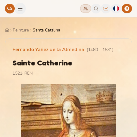
CG
G
Peinture
Santa Catalina
Home
Fernando Yañez de la Almedina
(
1480
–
1531
)
Sainte Catherine
1521
·
REN