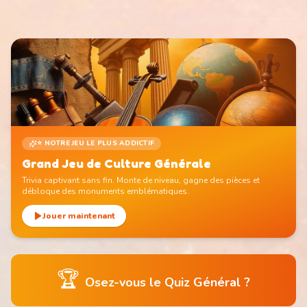
⭐ NOTRE JEU LE PLUS ADDICTIF
Grand Jeu de Culture Générale
Trivia captivant sans fin. Monte de niveau, gagne des pièces et
débloque des monuments emblématiques.
Jouer maintenant
🏆
Osez-vous le Quiz Général ?