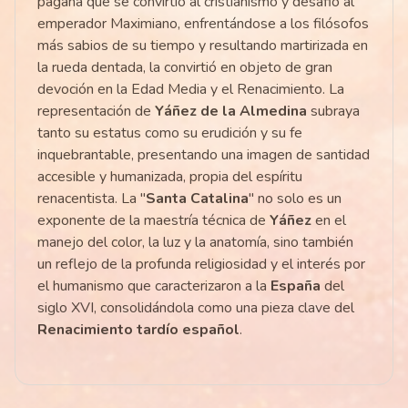
pagana que se convirtió al cristianismo y desafió al
emperador Maximiano, enfrentándose a los filósofos
más sabios de su tiempo y resultando martirizada en
la rueda dentada, la convirtió en objeto de gran
devoción en la Edad Media y el Renacimiento. La
representación de
Yáñez de la Almedina
subraya
tanto su estatus como su erudición y su fe
inquebrantable, presentando una imagen de santidad
accesible y humanizada, propia del espíritu
renacentista. La "
Santa Catalina
" no solo es un
exponente de la maestría técnica de
Yáñez
en el
manejo del color, la luz y la anatomía, sino también
un reflejo de la profunda religiosidad y el interés por
el humanismo que caracterizaron a la
España
del
siglo XVI, consolidándola como una pieza clave del
Renacimiento tardío español
.