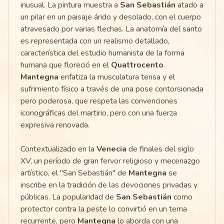
inusual. La pintura muestra a
San Sebastián
atado a
un pilar en un paisaje árido y desolado, con el cuerpo
atravesado por varias flechas. La anatomía del santo
es representada con un realismo detallado,
característica del estudio humanista de la forma
humana que floreció en el
Quattrocento
.
Mantegna
enfatiza la musculatura tensa y el
sufrimiento físico a través de una pose contorsionada
pero poderosa, que respeta las convenciones
iconográficas del martirio, pero con una fuerza
expresiva renovada.
Contextualizado en la
Venecia
de finales del siglo
XV, un período de gran fervor religioso y mecenazgo
artístico, el "San Sebastián" de
Mantegna
se
inscribe en la tradición de las devociones privadas y
públicas. La popularidad de
San Sebastián
como
protector contra la peste lo convirtió en un tema
recurrente, pero
Mantegna
lo aborda con una