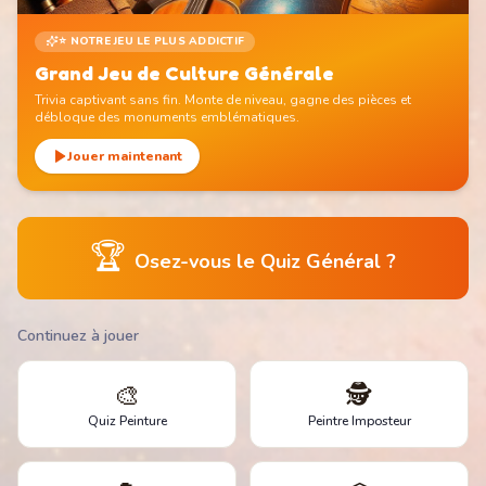
⭐ NOTRE JEU LE PLUS ADDICTIF
Grand Jeu de Culture Générale
Trivia captivant sans fin. Monte de niveau, gagne des pièces et
débloque des monuments emblématiques.
Jouer maintenant
🏆
Osez-vous le Quiz Général ?
Continuez à jouer
🎨
🕵️
Quiz Peinture
Peintre Imposteur