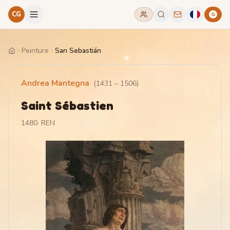
CG
G
Peinture
San Sebastián
Home
Andrea Mantegna
(
1431
–
1506
)
Saint Sébastien
1480
·
REN