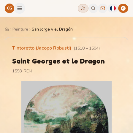
CG
G
Peinture
San Jorge y el Dragón
Home
Tintoretto (Jacopo Robusti)
(
1518
–
1594
)
Saint Georges et le Dragon
1558
·
REN