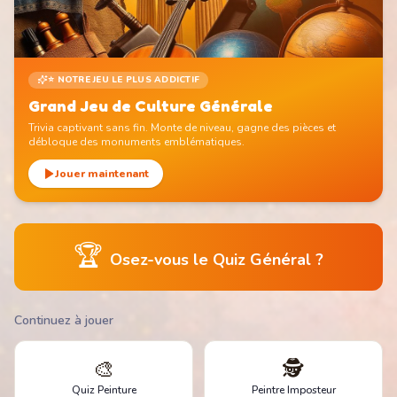
⭐ NOTRE JEU LE PLUS ADDICTIF
Grand Jeu de Culture Générale
Trivia captivant sans fin. Monte de niveau, gagne des pièces et
débloque des monuments emblématiques.
Jouer maintenant
🏆
Osez-vous le Quiz Général ?
Continuez à jouer
🎨
🕵️
Quiz Peinture
Peintre Imposteur