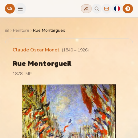
CG
G
Peinture
Rue Montargueil
Home
Claude Oscar Monet
(
1840
–
1926
)
Rue Montorgueil
1878
·
IMP