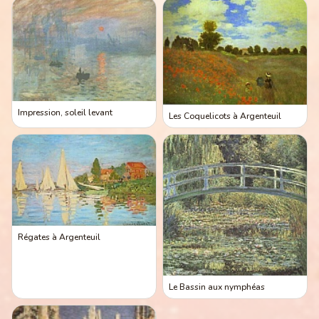
Impression, soleil levant
Les Coquelicots à Argenteuil
Régates à Argenteuil
Le Bassin aux nymphéas