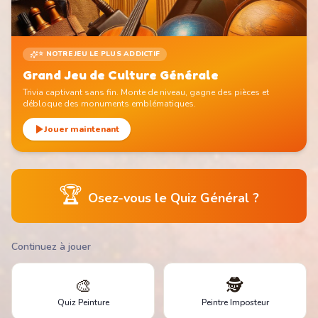
⭐ NOTRE JEU LE PLUS ADDICTIF
Grand Jeu de Culture Générale
Trivia captivant sans fin. Monte de niveau, gagne des pièces et
débloque des monuments emblématiques.
Jouer maintenant
🏆
Osez-vous le Quiz Général ?
Continuez à jouer
🎨
🕵️
Quiz Peinture
Peintre Imposteur