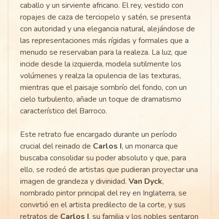
caballo y un sirviente africano. El rey, vestido con
ropajes de caza de terciopelo y satén, se presenta
con autoridad y una elegancia natural, alejándose de
las representaciones más rígidas y formales que a
menudo se reservaban para la realeza. La luz, que
incide desde la izquierda, modela sutilmente los
volúmenes y realza la opulencia de las texturas,
mientras que el paisaje sombrío del fondo, con un
cielo turbulento, añade un toque de dramatismo
característico del Barroco.
Este retrato fue encargado durante un período
crucial del reinado de
Carlos I
, un monarca que
buscaba consolidar su poder absoluto y que, para
ello, se rodeó de artistas que pudieran proyectar una
imagen de grandeza y divinidad.
Van Dyck
,
nombrado pintor principal del rey en Inglaterra, se
convirtió en el artista predilecto de la corte, y sus
retratos de
Carlos I
, su familia y los nobles sentaron