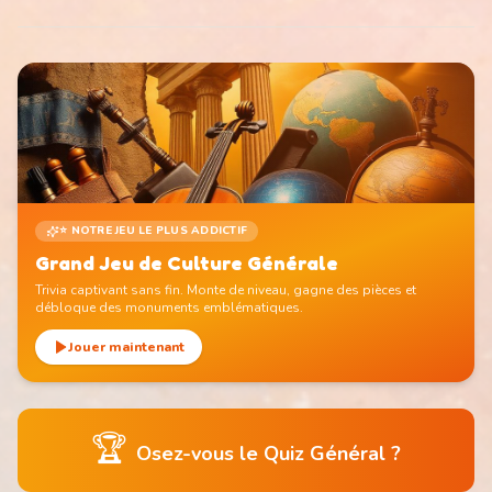
⭐ NOTRE JEU LE PLUS ADDICTIF
Grand Jeu de Culture Générale
Trivia captivant sans fin. Monte de niveau, gagne des pièces et
débloque des monuments emblématiques.
Jouer maintenant
🏆
Osez-vous le Quiz Général ?