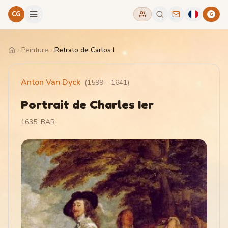
CG
G
Peinture
Retrato de Carlos I
Home
Anton Van Dyck
(
1599
–
1641
)
Portrait de Charles Ier
1635
·
BAR