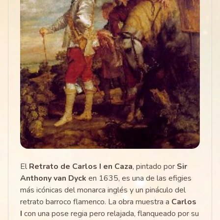
El
Retrato de Carlos I en Caza
, pintado por
Sir
Anthony van Dyck
en 1635, es una de las efigies
más icónicas del monarca inglés y un pináculo del
retrato barroco flamenco. La obra muestra a
Carlos
I
con una pose regia pero relajada, flanqueado por su