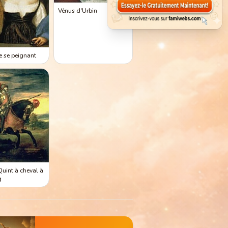
Vénus d'Urbin
le se peignant
Quint à cheval à
g