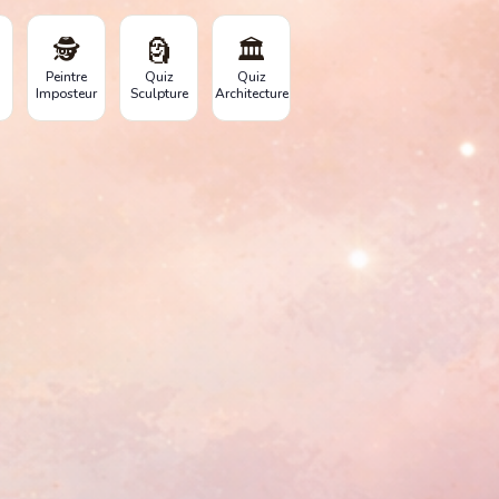
🕵️
🗿
🏛️
Peintre
Quiz
Quiz
Imposteur
Sculpture
Architecture