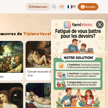
Multijoueur
FR
Google
G
'œuvres de
Tiziano Vecellio
Danaé recevant la pluie
d'or
ale