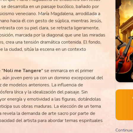
a se desarrolla en un paisaje bucólico, bañado por
asicismo veneciano. María Magdalena, arrodillada a
mano hacia él con gesto de súplica, mientras Jesús,
trasta con su piel clara, se retracta ligeramente,
ición, marcada por la diagonal que une las miradas
, crea una tensión dramática contenida. El fondo,
de la ciudad, sitúa la escena en un contexto
 "
Noli me Tangere
" se enmarca en el primer
o
, aún joven pero ya con un dominio excepcional del
dez de modelos anteriores. La influencia de
fera lírica y la idealización del paisaje. Sin
or energía y emotividad a las figuras, dotándolas
nticipa sus obras maduras. La elección de un tema
a revela la demanda de arte sacro por parte de
pacidad del artista para abordar temas espirituales
Continue