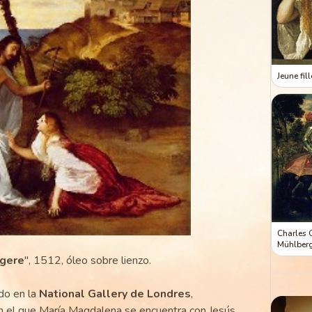
Jeune fil
Charles 
Mühlber
ngere
", 1512, óleo sobre lienzo.
do en la
National Gallery de Londres
,
n el que María Magdalena se encuentra con Jesús