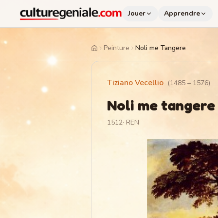
Jouer
Apprendre
Peinture
Noli me Tangere
Home
Tiziano Vecellio
(
1485
–
1576
)
Noli me tangere
1512
·
REN