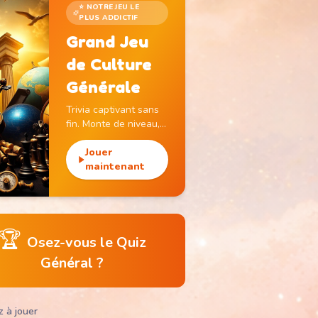
⭐ NOTRE JEU LE
PLUS ADDICTIF
Grand Jeu
de Culture
Générale
Trivia captivant sans
fin. Monte de niveau,
gagne des pièces et
débloque des
Jouer
monuments
maintenant
emblématiques.
🏆
Osez-vous le Quiz
Général ?
z à jouer