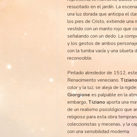
resucitado en el jardín. La escen
una luz dorada que anticipa el cl
los pies de Cristo, extiende una 
vestido con un manto rojo que con
señalando con un dedo. La compos
y los gestos de ambos personajes
con la tumba vacía y una silueta 
reconocible.
Pintado alrededor de 1512, este
Renacimiento veneciano.
Tizian
color y la luz, se aleja de la rigi
Giorgione
es palpable en la atmós
embargo,
Tiziano
aporta una may
de un realismo psicológico que a
religioso para esta obra tempran
coleccionistas y mecenas, y la ca
con una sensibilidad moderna.