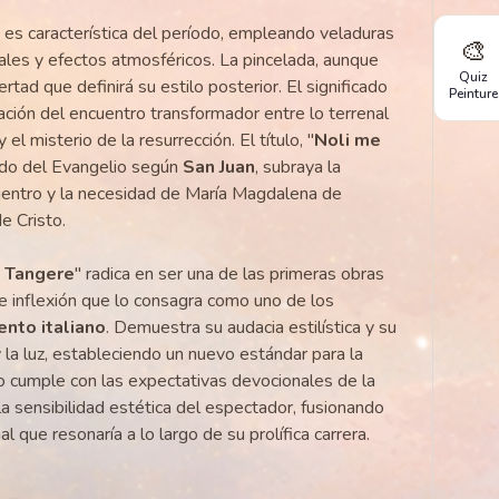
es característica del período, empleando veladuras
🎨
nales y efectos atmosféricos. La pincelada, aunque
Quiz
ertad que definirá su estilo posterior. El significado
Peinture
ación del encuentro transformador entre lo terrenal
y el misterio de la resurrección. El título, "
Noli me
do del Evangelio según
San Juan
, subraya la
uentro y la necesidad de María Magdalena de
e Cristo.
 Tangere
" radica en ser una de las primeras obras
de inflexión que lo consagra como uno de los
nto italiano
. Demuestra su audacia estilística y su
 la luz, estableciendo un nuevo estándar para la
lo cumple con las expectativas devocionales de la
a sensibilidad estética del espectador, fusionando
l que resonaría a lo largo de su prolífica carrera.