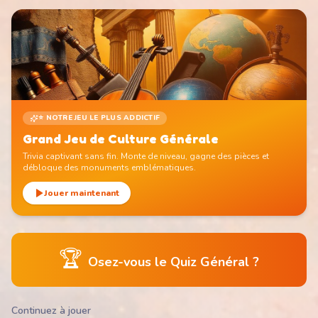
⭐ NOTRE JEU LE PLUS ADDICTIF
Grand Jeu de Culture Générale
Trivia captivant sans fin. Monte de niveau, gagne des pièces et
débloque des monuments emblématiques.
Jouer maintenant
🏆
Osez-vous le Quiz Général ?
Continuez à jouer