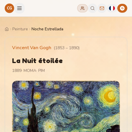
CG
G
Peinture
Noche Estrellada
Home
Vincent Van Gogh
(
1853
–
1890
)
La Nuit étoilée
1889
·
MOMA
·
PIM