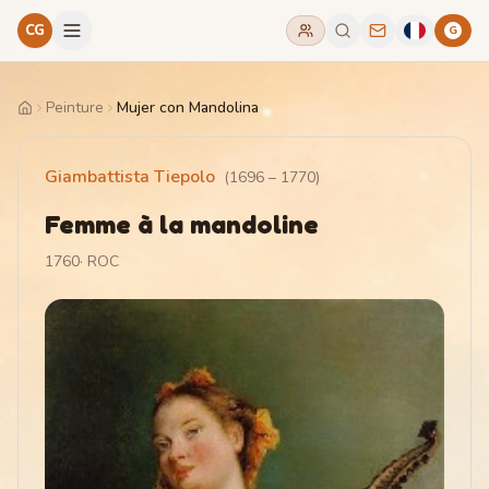
CG
G
Peinture
Mujer con Mandolina
Home
Giambattista Tiepolo
(
1696
–
1770
)
Femme à la mandoline
1760
·
ROC