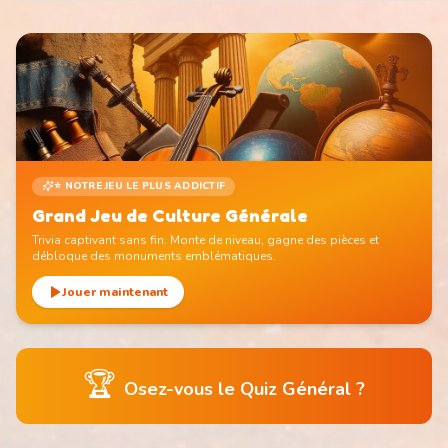
⭐ NOTRE JEU LE PLUS ADDICTIF
Grand Jeu de Culture Générale
Trivia captivant sans fin. Monte de niveau, gagne des pièces et
débloque des monuments emblématiques.
Jouer maintenant
🏆
Osez-vous le Quiz Général ?