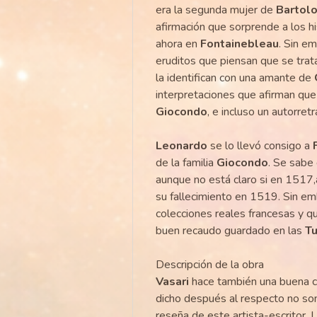
era la segunda mujer de
Bartol
afirmación que sorprende a los hi
ahora en
Fontainebleau
. Sin e
eruditos que piensan que se trat
la identifican con una amante de
interpretaciones que afirman que
Giocondo
, e incluso un autorret
Leonardo
se lo llevó consigo a
de la familia
Giocondo
. Se sabe
aunque no está claro si en 1517,a
su fallecimiento en 1519. Sin e
colecciones reales francesas y q
buen recaudo guardado en las
Tu
Descripción de la obra
Vasari
hace también una buena crí
dicho después al respecto no so
reseña de este artista-escritor.