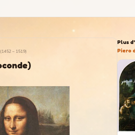
Plus d
Piero 
(
1452
–
1519
)
oconde)