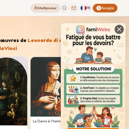
Multijoueur
FR
Google
G
'œuvres de
Leonardo di ser
da Vinci
La Dame à l'hermine