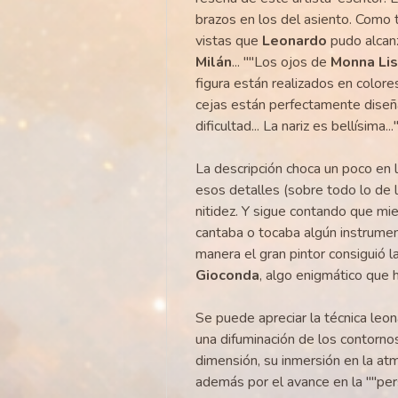
brazos en los del asiento. Como 
vistas que
Leonardo
pudo alcanz
Milán
... ""Los ojos de
Monna Li
figura están realizados en colores
cejas están perfectamente diseña
dificultad... La nariz es bellísima...
La descripción choca un poco en 
esos detalles (sobre todo lo de 
nitidez. Y sigue contando que mi
cantaba o tocaba algún instrumen
manera el gran pintor consiguió l
Gioconda
, algo enigmático que
Se puede apreciar la técnica leo
una difuminación de los contornos
dimensión, su inmersión en la atm
además por el avance en la ""pers