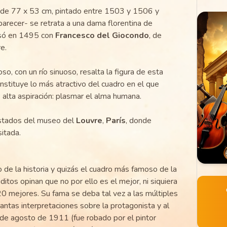
 de 77 x 53 cm, pintado entre 1503 y 1506 y
parecer- se retrata a una dama florentina de
asó en 1495 con
Francesco del Giocondo
, de
e.
o, con un río sinuoso, resalta la figura de esta
nstituye lo más atractivo del cuadro en el que
alta aspiración: plasmar el alma humana.
Estados del museo del
Louvre
,
París
, donde
itada.
 de la historia y quizás el cuadro más famoso de la
ditos opinan que no por ello es el mejor, ni siquiera
0 mejores. Su fama se deba tal vez a las múltiples
s tantas interpretaciones sobre la protagonista y al
 de agosto de 1911 (fue robado por el pintor