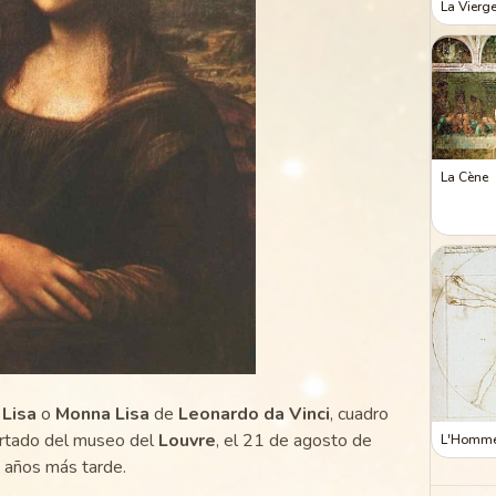
La Vierg
La Cène
Lisa
o
Monna Lisa
de
Leonardo da Vinci
, cuadro
urtado del museo del
Louvre
, el 21 de agosto de
L'Homme 
 años más tarde.