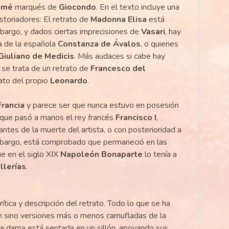
omé
marqués de
Giocondo
. En el texto incluye una
storiadores: El retrato de
Madonna Elisa
está
mbargo, y dados ciertas imprecisiones de
Vasari
, hay
a de la española
Constanza de Ávalos
, o quienes
Giuliano de Medicis
. Más audaces si cabe hay
 se trata de un retrato de
Francesco del
rato del propio
Leonardo
.
Francia
y parece ser que nunca estuvo en posesión
 que pasó a manos el rey francés
Francisco I
,
ntes de la muerte del artista, o con posterioridad a
mbargo, está comprobado que permaneció en las
ue en el siglo XIX
Napoleón Bonaparte
lo tenía a
llerías
.
tica y descripción del retrato. Todo lo que se ha
n sino versiones más o menos camufladas de la
 La dama está sentada en un sillón, apoyando sus