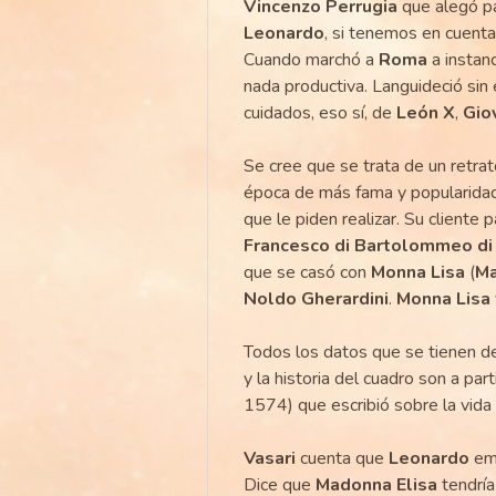
Vincenzo Perrugia
que alegó pa
Leonardo
, si tenemos en cuenta
Cuando marchó a
Roma
a instan
nada productiva. Languideció sin
cuidados, eso sí, de
León X
,
Gio
Se cree que se trata de un retra
época de más fama y popularidad 
que le piden realizar. Su cliente
Francesco di Bartolommeo di
que se casó con
Monna Lisa
(
Ma
Noldo Gherardini
.
Monna Lisa
Todos los datos que se tienen de
y la historia del cuadro son a pa
1574) que escribió sobre la vida 
Vasari
cuenta que
Leonardo
emp
Dice que
Madonna Elisa
tendría