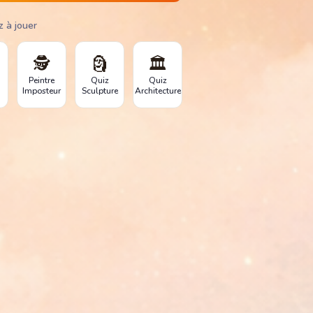
z à jouer
🕵️
🗿
🏛️
Peintre
Quiz
Quiz
Imposteur
Sculpture
Architecture