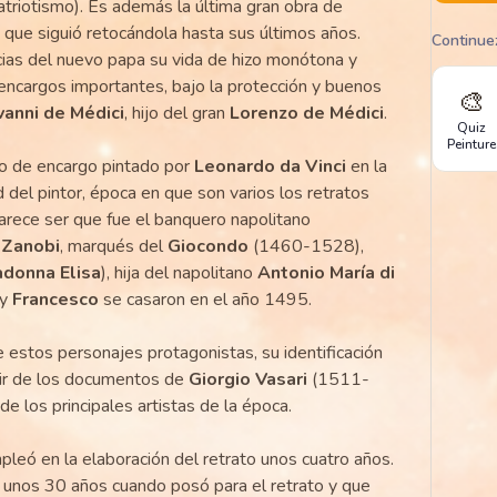
triotismo). Es además la última gran obra de
 que siguió retocándola hasta sus últimos años.
Continue
cias del nuevo papa su vida de hizo monótona y
 encargos importantes, bajo la protección y buenos
🎨
vanni de Médici
, hijo del gran
Lorenzo de Médici
.
Quiz
Peinture
to de encargo pintado por
Leonardo da Vinci
en la
del pintor, época en que son varios los retratos
 parece ser que fue el banquero napolitano
 Zanobi
, marqués del
Giocondo
(1460-1528),
donna Elisa
), hija del napolitano
Antonio María di
y
Francesco
se casaron en el año 1495.
 estos personajes protagonistas, su identificación
rtir de los documentos de
Giorgio Vasari
(1511-
de los principales artistas de la época.
leó en la elaboración del retrato unos cuatro años.
 unos 30 años cuando posó para el retrato y que