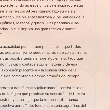
telón de fondo aparece un paisaje inspirado en las
ar a ver en los
Alpes
, cuando hizo su viaje a
sa
tienen una brillantez lustrosa y los matices de la
 pálidos, rosados y grises... Las pestañas y las
das, lo cual implica una gran técnica y mucha
""
la actualidad pues el tiempo ha hecho que todos
las pestañas) ya no puedan apreciarse con la misma
entras posaba tenía siempre alguien a su lado que
to musical o contaba alguna historia, y de esa
a expresión placentera y la sonrisa dulce de la
 ha sido comentado siempre a través del tiempo.
nardesca del sfumatto (difuminado), consistente en
 de la figura que propician su sencación de tercera
ósfera y el paisaje que la rodean, potencianda
pectiva aérea"" del fondo, que sería logro final del