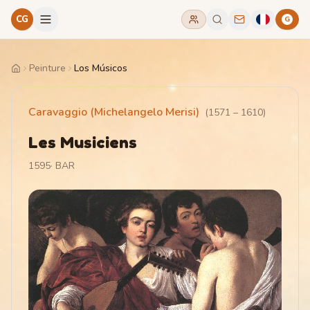
CG
G
Peinture
Los Músicos
Home
Caravaggio (Michelangelo Merisi)
(
1571
–
1610
)
Les Musiciens
1595
·
BAR