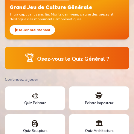
Grand Jeu de Culture Générale
Trivia captivant sans fin. Monte de niveau, gagne des pièces et
débloque des monuments emblématiques.
Jouer maintenant
🏆
Osez-vous le Quiz Général ?
Continuez à jouer
🎨
🕵️
Quiz Peinture
Peintre Imposteur
🗿
🏛️
Quiz Sculpture
Quiz Architecture