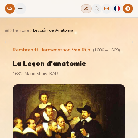
CG
G
Peinture
Lección de Anatomía
Home
Rembrandt Harmenszoon Van Rijn
(
1606
–
1669
)
La Leçon d'anatomie
1632
·
Mauritshuis
·
BAR