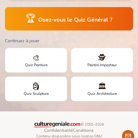
🏆
Osez-vous le Quiz Général ?
Continuez à jouer
🎨
🕵️
Quiz Peinture
Peintre Imposteur
🗿
🏛️
Quiz Sculpture
Quiz Architecture
© 2001–
2026
Confidentialité
Conditions
Contenu disponible sous licence GNU