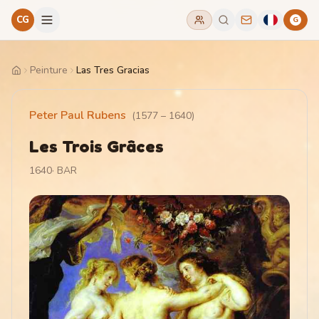
CG
G
Peinture
Las Tres Gracias
Home
Peter Paul Rubens
(
1577
–
1640
)
Les Trois Grâces
1640
·
BAR