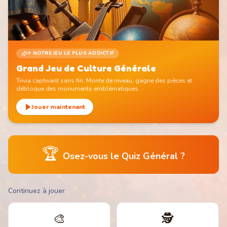
⭐ NOTRE JEU LE PLUS ADDICTIF
Grand Jeu de Culture Générale
Trivia captivant sans fin. Monte de niveau, gagne des pièces et
débloque des monuments emblématiques.
Jouer maintenant
🏆
Osez-vous le Quiz Général ?
Continuez à jouer
🎨
🕵️