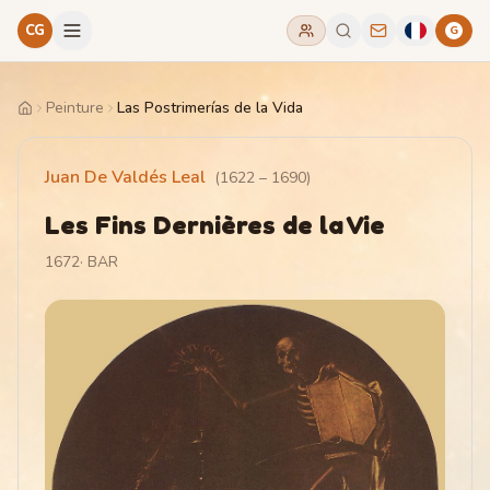
CG
G
Peinture
Las Postrimerías de la Vida
Home
Juan De Valdés Leal
(
1622
–
1690
)
Les Fins Dernières de la Vie
1672
·
BAR