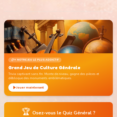
⭐ NOTRE JEU LE PLUS ADDICTIF
Grand Jeu de Culture Générale
Trivia captivant sans fin. Monte de niveau, gagne des pièces et
débloque des monuments emblématiques.
Jouer maintenant
🏆
Osez-vous le Quiz Général ?