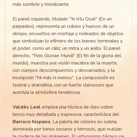
más sombría y moralizante.
El panel izquierdo, titulado "In Ictu Oculi" (En un
parpadeo), representa un cráneo y huesos de un
obispo, envueltos en mortaja y rodeados de objetos
que simbolizan lo efímero de los bienes terrenales y
el poder, como un cáliz, un mitra y un anillo. El panel
derecho, "Finis Gloriae Mundi" (El fin de la gloria del
mundo), muestra una visión macabra de la muerte,
con cuerpos descompuestos y descarnados, y la
inscripción "Ni más ni menos". La composición es
teatral y dramática, con un fuerte claroscuro que
acentúa la atmósfera tenebrosa.
Valdés Leal
emplea una técnica de óleo sobre
lienzo muy detallada y expresiva, característica del
Barroco hispano
. La paleta de colores es sobria,
dominada por tonos oscuros y terrosos, que realzan
la crudeza de las imágenes. El virtuosismo técnico se