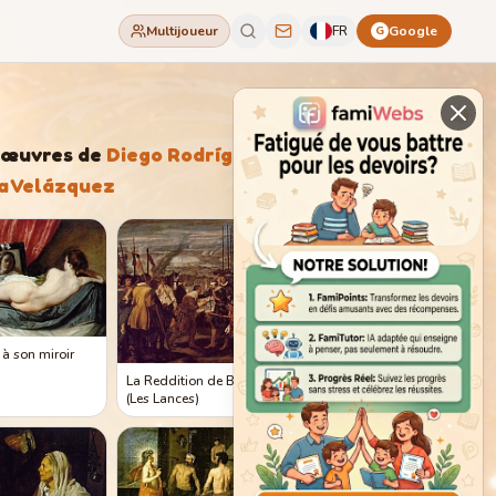
Multijoueur
FR
Google
G
'œuvres de
Diego Rodríguez
va Velázquez
 à son miroir
La Reddition de Breda
(Les Lances)