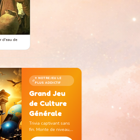
r d'eau de
⭐ NOTRE JEU LE
PLUS ADDICTIF
Grand Jeu
de Culture
Générale
Trivia captivant sans
fin. Monte de niveau,
gagne des pièces et