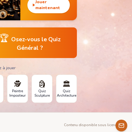
débloque des
Jouer
monuments
maintenant
emblématiques.
🏆
Osez-vous le Quiz
Général ?
z à jouer
🕵️
🗿
🏛️
Peintre
Quiz
Quiz
Imposteur
Sculpture
Architecture
Contenu disponible sous licence GNU