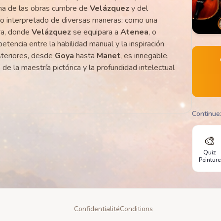
una de las obras cumbre de
Velázquez
y del
do interpretado de diversas maneras: como una
ura, donde
Velázquez
se equipara a
Atenea
, o
tencia entre la habilidad manual y la inspiración
osteriores, desde
Goya
hasta
Manet
, es innegable,
e la maestría pictórica y la profundidad intelectual
Continue
🎨
Quiz
Peinture
Confidentialité
Conditions