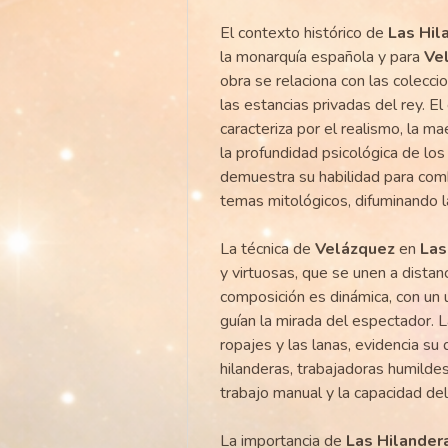
El contexto histórico de
Las Hil
la monarquía española y para
Ve
obra se relaciona con las colecci
las estancias privadas del rey. E
caracteriza por el realismo, la ma
la profundidad psicológica de lo
demuestra su habilidad para combi
temas mitológicos, difuminando l
La técnica de
Velázquez
en
Las
y virtuosas, que se unen a distan
composición es dinámica, con un 
guían la mirada del espectador. L
ropajes y las lanas, evidencia su
hilanderas, trabajadoras humildes
trabajo manual y la capacidad del 
La importancia de
Las Hilander