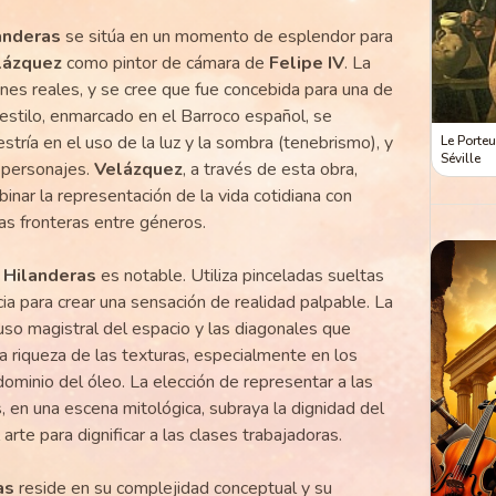
anderas
se sitúa en un momento de esplendor para
lázquez
como pintor de cámara de
Felipe IV
. La
ones reales, y se cree que fue concebida para una de
l estilo, enmarcado en el Barroco español, se
estría en el uso de la luz y la sombra (tenebrismo), y
Le Porteu
Séville
s personajes.
Velázquez
, a través de esta obra,
nar la representación de la vida cotidiana con
as fronteras entre géneros.
 Hilanderas
es notable. Utiliza pinceladas sueltas
cia para crear una sensación de realidad palpable. La
uso magistral del espacio y las diagonales que
a riqueza de las texturas, especialmente en los
 dominio del óleo. La elección de representar a las
, en una escena mitológica, subraya la dignidad del
arte para dignificar a las clases trabajadoras.
as
reside en su complejidad conceptual y su