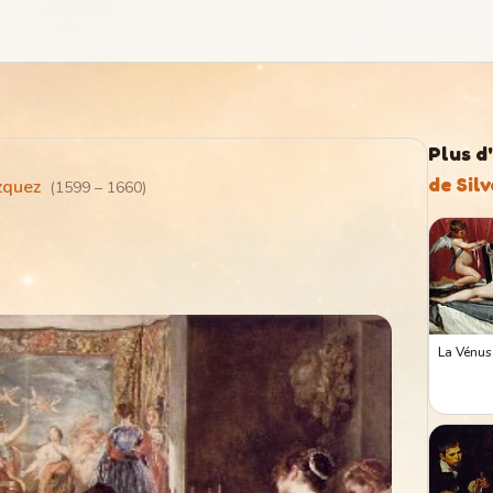
Plus d
de Sil
zquez
(
1599
–
1660
)
La Vénus