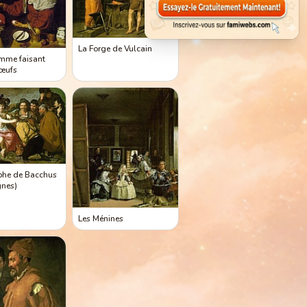
La Forge de Vulcain
emme faisant
 œufs
phe de Bacchus
gnes)
Les Ménines