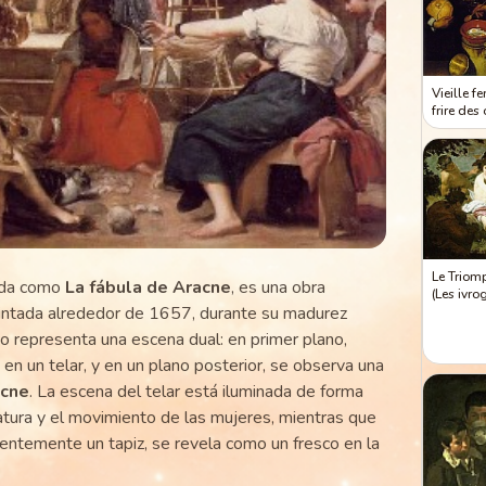
Vieille f
frire des
Le Triom
ida como
La fábula de Aracne
, es una obra
(Les ivro
ntada alrededor de 1657, durante su madurez
llano representa una escena dual: en primer plano,
 en un telar, y en un plano posterior, se observa una
cne
. La escena del telar está iluminada de forma
tura y el movimiento de las mujeres, mientras que
rentemente un tapiz, se revela como un fresco en la