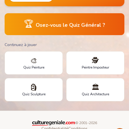
🏆
Osez-vous le Quiz Général ?
Continuez à jouer
🎨
🕵️
Quiz Peinture
Peintre Imposteur
🗿
🏛️
Quiz Sculpture
Quiz Architecture
© 2001–
2026
Confidentialité
Conditions