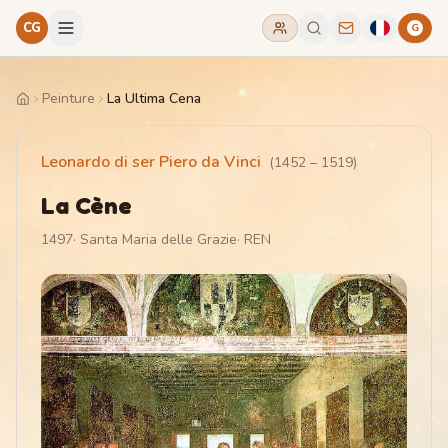
CG
G
Peinture
La Ultima Cena
Home
Leonardo di ser Piero da Vinci
(
1452
–
1519
)
La Cène
1497
·
Santa Maria delle Grazie
·
REN