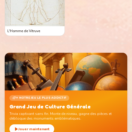
L'Homme de Vitruve
⭐ NOTRE JEU LE PLUS ADDICTIF
Grand Jeu de Culture Générale
Trivia captivant sans fin. Monte de niveau, gagne des pièces et
débloque des monuments emblématiques.
Jouer maintenant