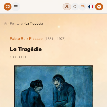
CG
G
Peinture
La Tragedia
Home
Pablo Ruiz Picasso
(
1881
–
1973
)
La Tragédie
1903
·
CUB