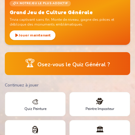
⭐ NOTRE JEU LE PLUS ADDICTIF
Grand Jeu de Culture Générale
Trivia captivant sans fin. Monte de niveau, gagne des pièces et
débloque des monuments emblématiques.
Jouer maintenant
🏆
Osez-vous le Quiz Général ?
Continuez à jouer
🎨
🕵️
Quiz Peinture
Peintre Imposteur
🗿
🏛️