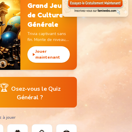
Grand Jeu
de Culture
Générale
Trivia captivant sans
fin. Monte de niveau,
gagne des pièces et
débloque des
Jouer
monuments
maintenant
emblématiques.
🏆
Osez-vous le Quiz
Général ?
z à jouer