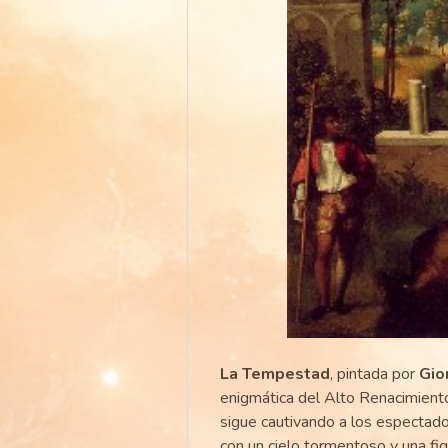
La Tempestad
, pintada por
Gio
enigmática del Alto Renacimiento i
sigue cautivando a los espectador
con un cielo tormentoso y una 