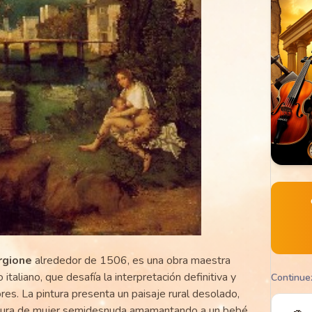
rgione
alrededor de 1506, es una obra maestra
taliano, que desafía la interpretación definitiva y
Continue
es. La pintura presenta un paisaje rural desolado,
figura de mujer semidesnuda amamantando a un bebé