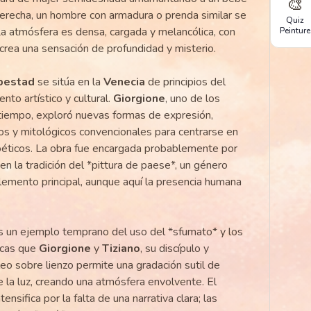
🎨
 derecha, un hombre con armadura o prenda similar se
Quiz
a atmósfera es densa, cargada y melancólica, con
Peinture
e crea una sensación de profundidad y misterio.
pestad
se sitúa en la
Venecia
de principios del
nto artístico y cultural.
Giorgione
, uno de los
tiempo, exploró nuevas formas de expresión,
os y mitológicos convencionales para centrarse en
oéticos. La obra fue encargada probablemente por
en la tradición del *pittura de paese*, un género
lemento principal, aunque aquí la presencia humana
 un ejemplo temprano del uso del *sfumato* y los
ticas que
Giorgione
y
Tiziano
, su discípulo y
óleo sobre lienzo permite una gradación sutil de
e la luz, creando una atmósfera envolvente. El
ensifica por la falta de una narrativa clara; las