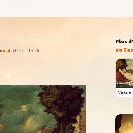
Plus d
da Cas
anco)
(
1477
–
1510
)
Vénus e