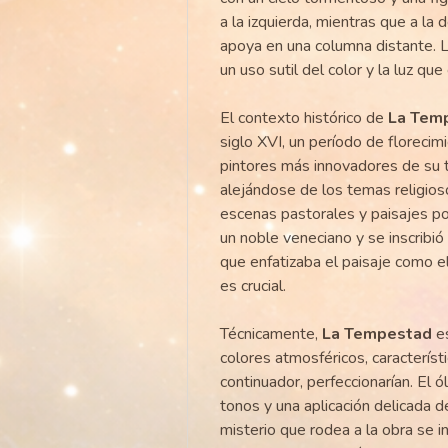
a la izquierda, mientras que a la
apoya en una columna distante. L
un uso sutil del color y la luz qu
El contexto histórico de
La Tem
siglo XVI, un período de florecimie
pintores más innovadores de su 
alejándose de los temas religios
escenas pastorales y paisajes p
un noble veneciano y se inscribió 
que enfatizaba el paisaje como e
es crucial.
Técnicamente,
La Tempestad
es
colores atmosféricos, caracterís
continuador, perfeccionarían. El 
tonos y una aplicación delicada d
misterio que rodea a la obra se int