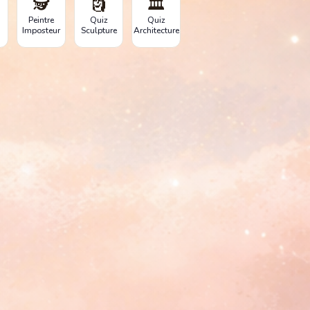
🕵️
🗿
🏛️
Peintre
Quiz
Quiz
Imposteur
Sculpture
Architecture