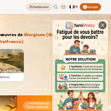
Multijoueur
FR
Google
G
'œuvres de
Giorgione (Giorgio
telfranco)
ndormie
⭐ NOTRE JEU LE
PLUS ADDICTIF