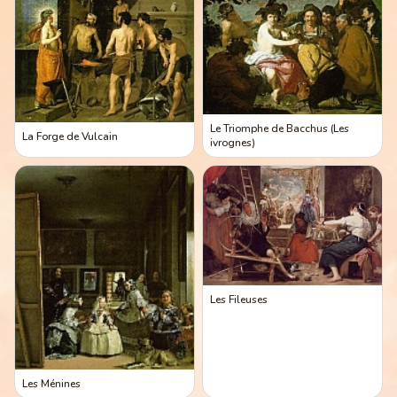
Le Triomphe de Bacchus (Les
La Forge de Vulcain
ivrognes)
Les Fileuses
Les Ménines