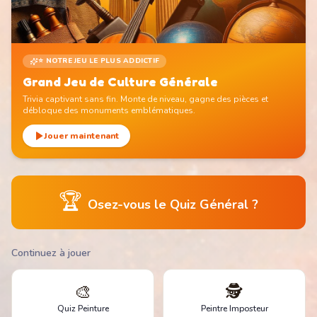
⭐ NOTRE JEU LE PLUS ADDICTIF
Grand Jeu de Culture Générale
Trivia captivant sans fin. Monte de niveau, gagne des pièces et
débloque des monuments emblématiques.
Jouer maintenant
🏆
Osez-vous le Quiz Général ?
Continuez à jouer
🎨
🕵️
Quiz Peinture
Peintre Imposteur