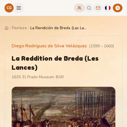
CG
G
Peinture
La Rendición de Breda (Las Lanzas)
Home
Diego Rodríguez de Silva Velázquez
(
1599
–
1660
)
La Reddition de Breda (Les
Lances)
1635
·
El Prado Museum
·
BAR