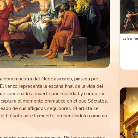
Le Serme
na obra maestra del Neoclasicismo, pintada por
l lienzo representa la escena final de la vida del
 fue condenado a muerte por impiedad y corrupción
d captura el momento dramático en el que Sócrates,
deado de sus afligidos seguidores. El artista se
 del filósofo ante la muerte, presentándolo como un
es crucial para su comprensión. Pintada poco antes