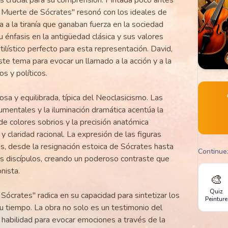
a Muerte de Sócrates" resonó con los ideales de
ncia a la tiranía que ganaban fuerza en la sociedad
u énfasis en la antigüedad clásica y sus valores
ilístico perfecto para esta representación. David,
este tema para evocar un llamado a la acción y a la
os y políticos.
sa y equilibrada, típica del Neoclasicismo. Las
numentales y la iluminación dramática acentúa la
de colores sobrios y la precisión anatómica
y claridad racional. La expresión de las figuras
, desde la resignación estoica de Sócrates hasta
Continue
us discípulos, creando un poderoso contraste que
nista.
🎨
Quiz
Sócrates" radica en su capacidad para sintetizar los
Peinture
su tiempo. La obra no solo es un testimonio del
 habilidad para evocar emociones a través de la