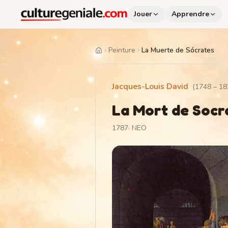
Jouer
Apprendre
Peinture
La Muerte de Sócrates
Home
Jacques-Louis David
(
1748
–
18
La Mort de Socr
1787
·
NEO