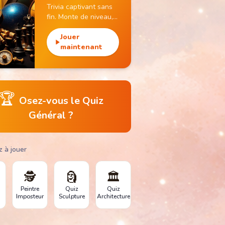
Trivia captivant sans
fin. Monte de niveau,
gagne des pièces et
débloque des
Jouer
monuments
maintenant
emblématiques.
🏆
Osez-vous le Quiz
Général ?
z à jouer
🕵️
🗿
🏛️
Peintre
Quiz
Quiz
Imposteur
Sculpture
Architecture