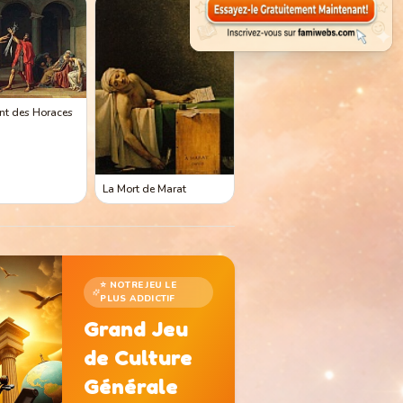
nt des Horaces
La Mort de Marat
⭐ NOTRE JEU LE
PLUS ADDICTIF
Grand Jeu
de Culture
Générale