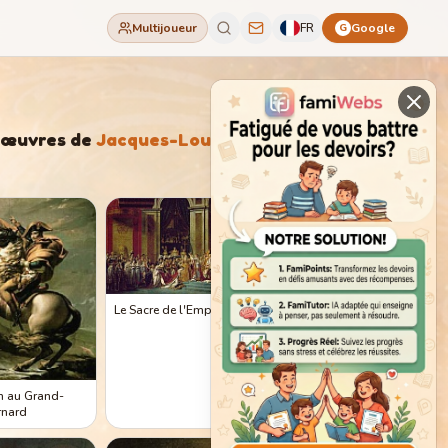
Multijoueur
FR
Google
G
'œuvres de
Jacques-Louis
Le Sacre de l'Empereur
n au Grand-
rnard