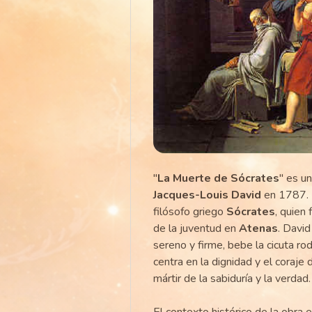
"
La Muerte de Sócrates
" es u
Jacques-Louis David
en 1787. E
filósofo griego
Sócrates
, quien
de la juventud en
Atenas
. Davi
sereno y firme, bebe la cicuta ro
centra en la dignidad y el coraje
mártir de la sabiduría y la verdad.
El contexto histórico de la obra 