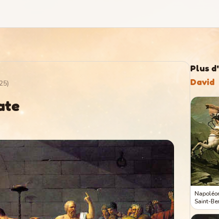
Plus d
David
25
)
ate
Napoléo
Saint-Be