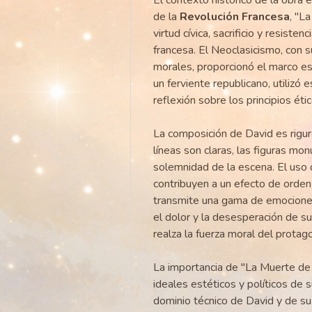
de la
Revolución Francesa
, "L
virtud cívica, sacrificio y resiste
francesa. El Neoclasicismo, con s
morales, proporcionó el marco est
un ferviente republicano, utilizó 
reflexión sobre los principios étic
La composición de David es riguro
líneas son claras, las figuras mo
solemnidad de la escena. El uso 
contribuyen a un efecto de orden 
transmite una gama de emociones
el dolor y la desesperación de s
realza la fuerza moral del protago
La importancia de "La Muerte de 
ideales estéticos y políticos de 
dominio técnico de David y de su