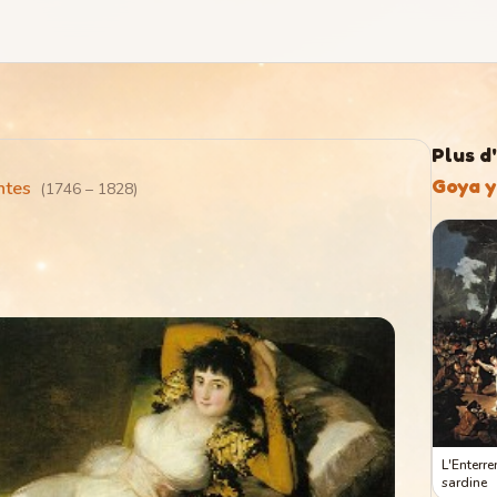
Plus d
Goya y
ntes
(
1746
–
1828
)
L'Enterr
sardine