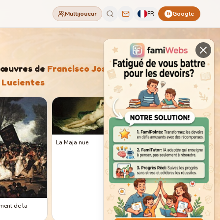
Multijoueur
FR
Google
G
'œuvres de
Francisco José de
 Lucientes
La Maja nue
ement de la