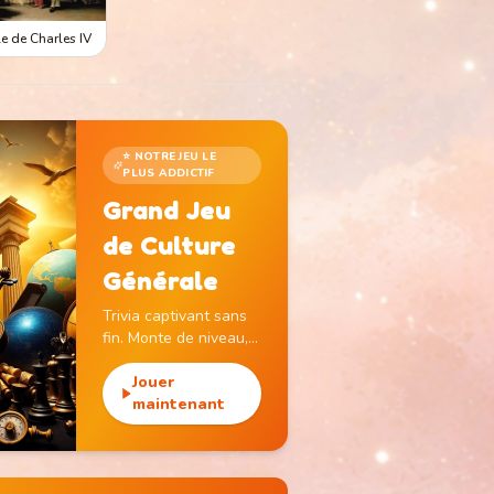
e de Charles IV
⭐ NOTRE JEU LE
PLUS ADDICTIF
Grand Jeu
de Culture
Générale
Trivia captivant sans
fin. Monte de niveau,
gagne des pièces et
débloque des
Jouer
monuments
maintenant
emblématiques.