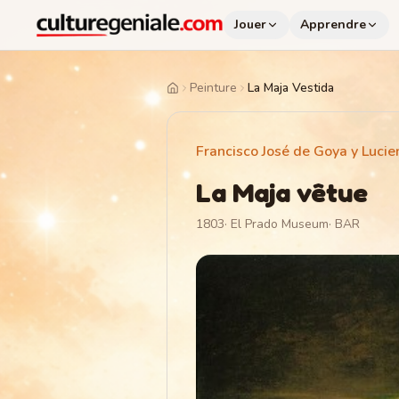
Jouer
Apprendre
Peinture
La Maja Vestida
Home
Francisco José de Goya y Lucie
La Maja vêtue
1803
·
El Prado Museum
·
BAR