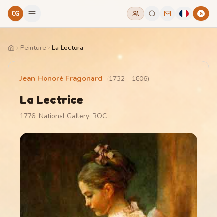
CG
G
Peinture
La Lectora
Home
Jean Honoré Fragonard
(
1732
–
1806
)
La Lectrice
1776
·
National Gallery
·
ROC