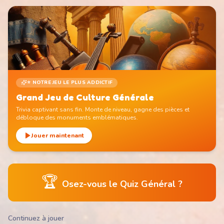
⭐ NOTRE JEU LE PLUS ADDICTIF
Grand Jeu de Culture Générale
Trivia captivant sans fin. Monte de niveau, gagne des pièces et
débloque des monuments emblématiques.
Jouer maintenant
🏆
Osez-vous le Quiz Général ?
Continuez à jouer