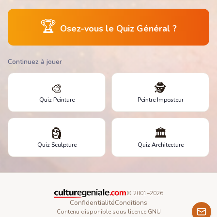
🏆
Osez-vous le Quiz Général ?
Continuez à jouer
🎨
🕵️
Quiz Peinture
Peintre Imposteur
🗿
🏛️
Quiz Sculpture
Quiz Architecture
© 2001–
2026
Confidentialité
Conditions
Contenu disponible sous licence GNU