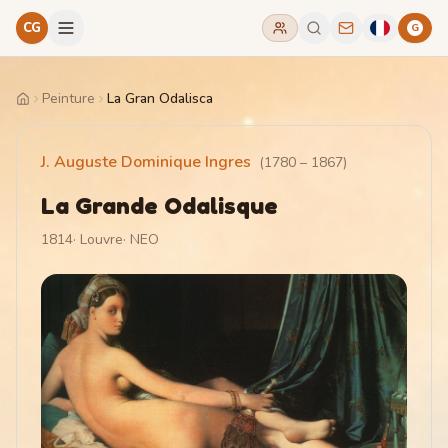
CG
G
Peinture
La Gran Odalisca
Home
J. Auguste Dominique Ingres
(
1780
–
1867
)
La Grande Odalisque
1814
·
Louvre
·
NEO