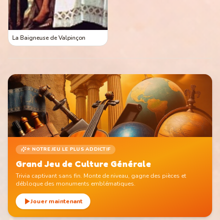
La Baigneuse de Valpinçon
⭐ NOTRE JEU LE PLUS ADDICTIF
Grand Jeu de Culture Générale
Trivia captivant sans fin. Monte de niveau, gagne des pièces et
débloque des monuments emblématiques.
Jouer maintenant