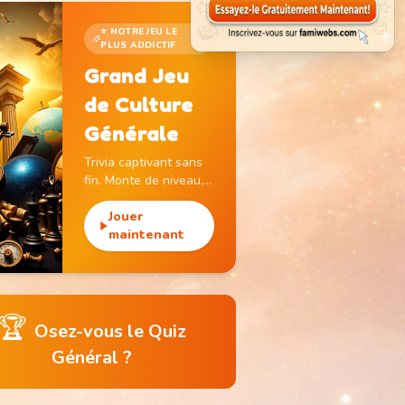
⭐ NOTRE JEU LE
PLUS ADDICTIF
Grand Jeu
de Culture
Générale
Trivia captivant sans
fin. Monte de niveau,
gagne des pièces et
débloque des
Jouer
monuments
maintenant
emblématiques.
🏆
Osez-vous le Quiz
Général ?