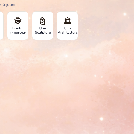
z à jouer
🕵️
🗿
🏛️
Peintre
Quiz
Quiz
Imposteur
Sculpture
Architecture