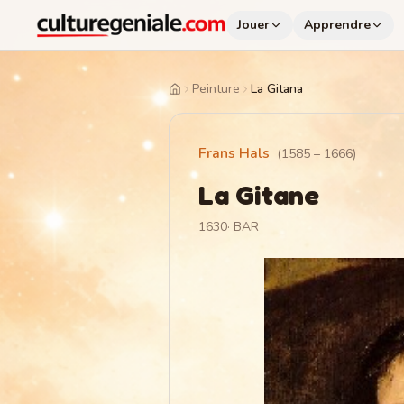
Jouer
Apprendre
Peinture
La Gitana
Home
Frans Hals
(
1585
–
1666
)
La Gitane
1630
·
BAR