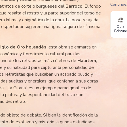
Continue
retratos de corte o burgueses del
Barroco
. El fondo
 que resalta el rostro y la parte superior del torso de
🎨
era íntima y enigmática de la obra. La pose relajada
el espectador sugieren una figura segura de sí misma
Quiz
Peinture
iglo de Oro holandés
, esta obra se enmarca en
conómica y florecimiento cultural para las
, uno de los retratistas más célebres de
Haarlem
,
te y su habilidad para capturar la personalidad de
os retratistas que buscaban un acabado pulido y
das sueltas y enérgicas, que conferían a sus obras
da. "La Gitana" es un ejemplo paradigmático de
 la pintura y la espontaneidad del trazo son
ad del retrato.
ido objeto de debate. Si bien la identificación de la
nto de exotismo y misterio, algunos estudiosos