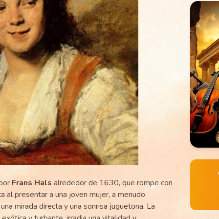
 por
Frans Hals
alrededor de 1630, que rompe con
ca al presentar a una joven mujer, a menudo
 una mirada directa y una sonrisa juguetona. La
xótica y turbante, irradia una vitalidad y