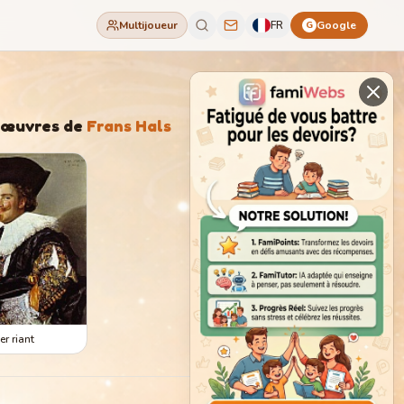
Multijoueur
FR
Google
G
'œuvres de
Frans Hals
er riant