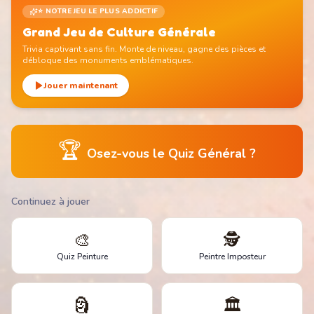
⭐ NOTRE JEU LE PLUS ADDICTIF
Grand Jeu de Culture Générale
Trivia captivant sans fin. Monte de niveau, gagne des pièces et
débloque des monuments emblématiques.
Jouer maintenant
🏆
Osez-vous le Quiz Général ?
Continuez à jouer
🎨
🕵️
Quiz Peinture
Peintre Imposteur
🗿
🏛️