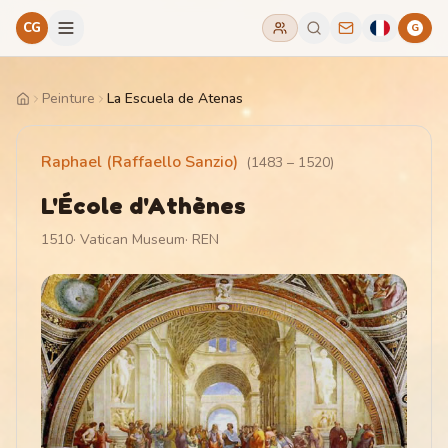
CG
G
Peinture
La Escuela de Atenas
Home
Raphael (Raffaello Sanzio)
(
1483
–
1520
)
L'École d'Athènes
1510
·
Vatican Museum
·
REN