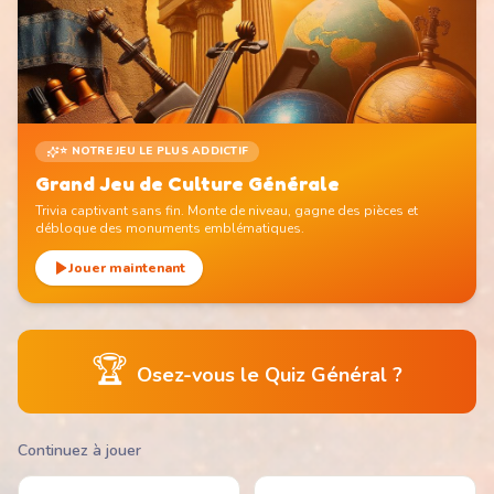
⭐ NOTRE JEU LE PLUS ADDICTIF
Grand Jeu de Culture Générale
Trivia captivant sans fin. Monte de niveau, gagne des pièces et
débloque des monuments emblématiques.
Jouer maintenant
🏆
Osez-vous le Quiz Général ?
Continuez à jouer