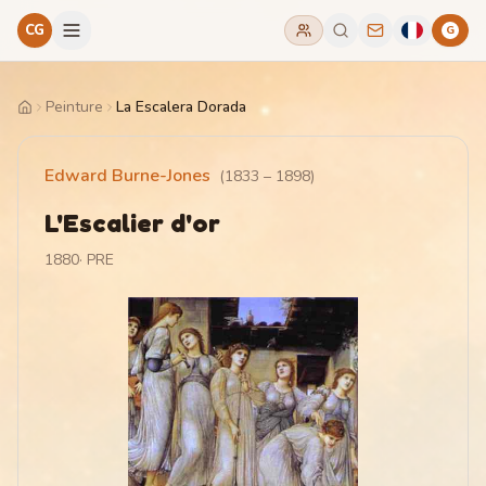
CG
G
Peinture
La Escalera Dorada
Home
Edward Burne-Jones
(
1833
–
1898
)
L'Escalier d'or
1880
·
PRE