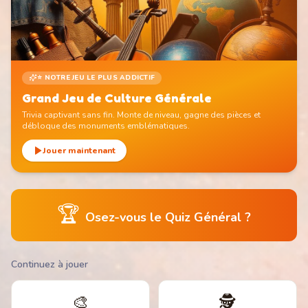
⭐ NOTRE JEU LE PLUS ADDICTIF
Grand Jeu de Culture Générale
Trivia captivant sans fin. Monte de niveau, gagne des pièces et
débloque des monuments emblématiques.
Jouer maintenant
🏆
Osez-vous le Quiz Général ?
Continuez à jouer
🎨
🕵️