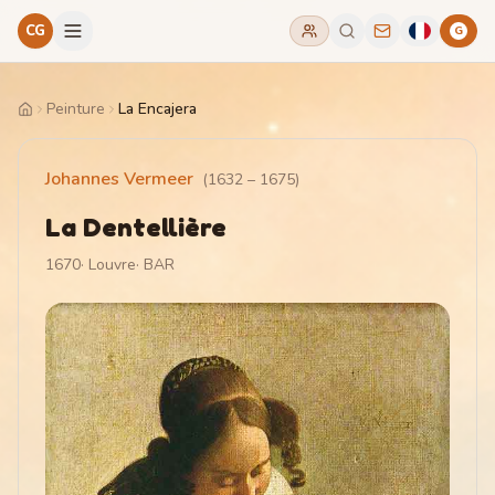
CG
G
Peinture
La Encajera
Home
Johannes Vermeer
(
1632
–
1675
)
La Dentellière
1670
·
Louvre
·
BAR