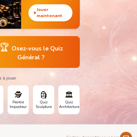
gagne des pièces et
débloque des
Jouer
monuments
maintenant
emblématiques.
🏆
Osez-vous le Quiz
Général ?
z à jouer
🕵️
🗿
🏛️
Peintre
Quiz
Quiz
Imposteur
Sculpture
Architecture