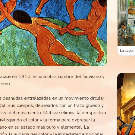
La Leçon
tisse
en 1910, es una obra cumbre del fauvismo y
derno.
ras desnudas entrelazadas en un movimiento circular
zul. Sus cuerpos, delineados con un trazo grueso y
uerza del movimiento. Matisse elimina la perspectiva
privilegiando el color y la forma para expresar la
umano en su estado más puro y elemental. La
ión, la audacia del color y la inmediatez emocional