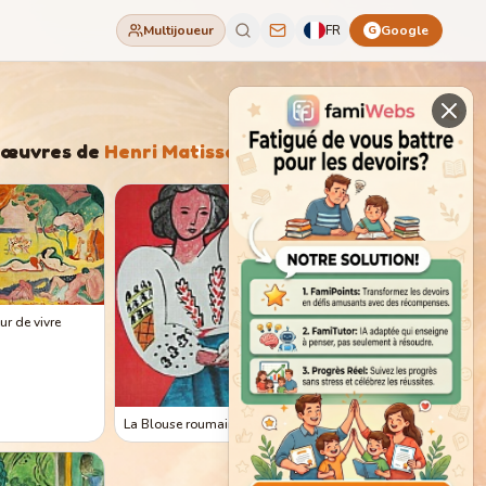
Multijoueur
FR
Google
G
'œuvres de
Henri Matisse
ur de vivre
La Blouse roumaine