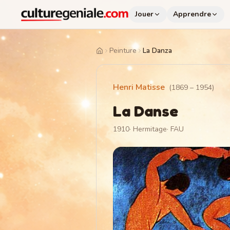
Jouer
Apprendre
Peinture
La Danza
Home
Henri Matisse
(
1869
–
1954
)
La Danse
1910
·
Hermitage
·
FAU