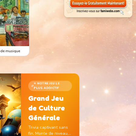
 de musique
⭐ NOTRE JEU LE
PLUS ADDICTIF
Grand Jeu
de Culture
Générale
Trivia captivant sans
fin. Monte de niveau,