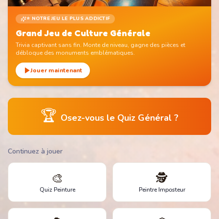
⭐ NOTRE JEU LE PLUS ADDICTIF
Grand Jeu de Culture Générale
Trivia captivant sans fin. Monte de niveau, gagne des pièces et
débloque des monuments emblématiques.
Jouer maintenant
🏆
Osez-vous le Quiz Général ?
Continuez à jouer
🎨
🕵️
Quiz Peinture
Peintre Imposteur