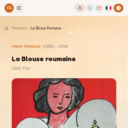
CG
G
Peinture
La Blusa Rumana
Home
Henri Matisse
(
1869
–
1954
)
La Blouse roumaine
1940
·
FAU