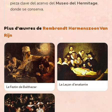
pieza clave del acervo del
Museo del Hermitage
,
donde se conserva.
Plus d'œuvres de
Rembrandt Harmenszoon Van
Rijn
La Leçon d'anatomie
Le Festin de Balthazar