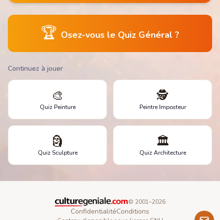
🏆
Osez-vous le Quiz Général ?
Continuez à jouer
🎨
🕵️
Quiz Peinture
Peintre Imposteur
🗿
🏛️
Quiz Sculpture
Quiz Architecture
© 2001–
2026
Confidentialité
Conditions