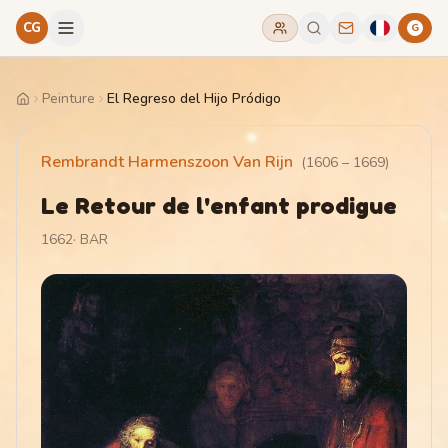
CG
G
Peinture
El Regreso del Hijo Pródigo
Home
Rembrandt Harmenszoon Van Rijn
(
1606
–
1669
)
Le Retour de l'enfant prodigue
1662
·
BAR