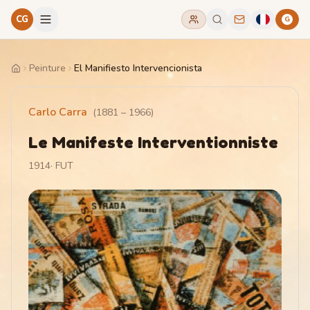
CG
G
Peinture
El Manifiesto Intervencionista
Home
Carlo Carra
(
1881
–
1966
)
Le Manifeste Interventionniste
1914
·
FUT