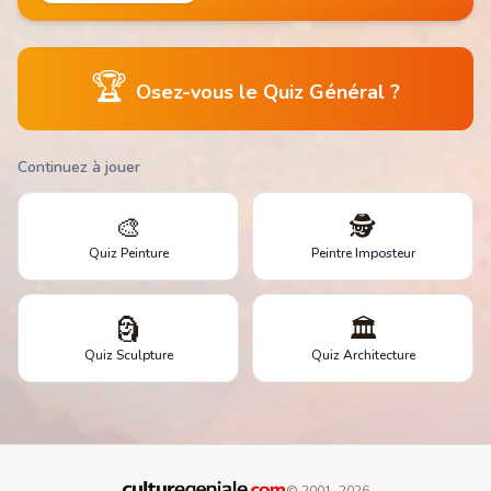
🏆
Osez-vous le Quiz Général ?
Continuez à jouer
🎨
🕵️
Quiz Peinture
Peintre Imposteur
🗿
🏛️
Quiz Sculpture
Quiz Architecture