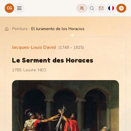
CG
G
Peinture
El Juramento de los Horacios
Home
Jacques-Louis David
(
1748
–
1825
)
Le Serment des Horaces
1785
·
Louvre
·
NEO