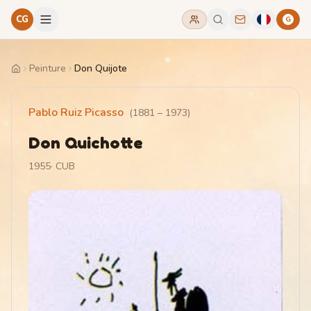
CG
G
Peinture
Don Quijote
Home
Pablo Ruiz Picasso
(
1881
–
1973
)
Don Quichotte
1955
·
CUB