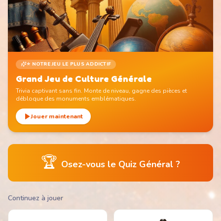
⭐ NOTRE JEU LE PLUS ADDICTIF
Grand Jeu de Culture Générale
Trivia captivant sans fin. Monte de niveau, gagne des pièces et
débloque des monuments emblématiques.
Jouer maintenant
🏆
Osez-vous le Quiz Général ?
Continuez à jouer