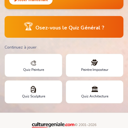
Jouer maintenant
🏆
Osez-vous le Quiz Général ?
Continuez à jouer
🎨
🕵️
Quiz Peinture
Peintre Imposteur
🗿
🏛️
Quiz Sculpture
Quiz Architecture
© 2001–
2026