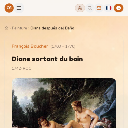
CG
G
Peinture
Diana después del Baño
Home
François Boucher
(
1703
–
1770
)
Diane sortant du bain
1742
·
ROC