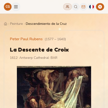
CG
G
Peinture
Descendimiento de la Cruz
Home
Peter Paul Rubens
(
1577
–
1640
)
La Descente de Croix
1612
·
Antwerp Cathedral
·
BAR