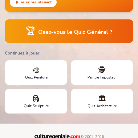
Jouer maintenant
🏆
Osez-vous le Quiz Général ?
Continuez à jouer
🎨
🕵️
Quiz Peinture
Peintre Imposteur
🗿
🏛️
Quiz Sculpture
Quiz Architecture
© 2001–
2026