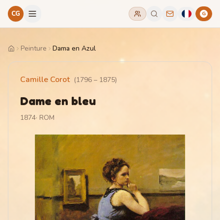
CG
G
Peinture
Dama en Azul
Home
Camille Corot
(
1796
–
1875
)
Dame en bleu
1874
·
ROM