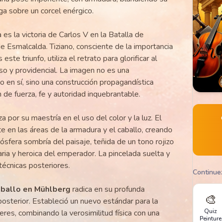
a sobre un corcel enérgico.
a es la victoria de Carlos V en la Batalla de
e Esmalcalda. Tiziano, consciente de la importancia
este triunfo, utiliza el retrato para glorificar al
so y providencial. La imagen no es una
o en sí, sino una construcción propagandística
 de fuerza, fe y autoridad inquebrantable.
a por su maestría en el uso del color y la luz. El
en las áreas de la armadura y el caballo, creando
mósfera sombría del paisaje, teñida de un tono rojizo
taria y heroica del emperador. La pincelada suelta y
técnicas posteriores.
Continue
aballo en Mühlberg
radica en su profunda
🎨
 posterior. Estableció un nuevo estándar para la
Quiz
res, combinando la verosimilitud física con una
Peinture