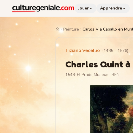
Jouer
Apprendre
Peinture
Carlos V a Caballo en Müh
Home
Tiziano Vecellio
(
1485
–
1576
)
Charles Quint à
1548
·
El Prado Museum
·
REN