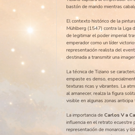
bastón de mando mientras cabalg
El contexto histórico de la pintur
Mühlberg (1547) contra la Liga d
de legitimar el poder imperial tras 
emperador como un líder victorio
representación realista del event
destinada a transmitir una imagen
La técnica de Tiziano se caracteriz
empaste es denso, especialmente 
texturas ricas y vibrantes. La at
al amanecer, realza la figura soli
visible en algunas zonas anticipa 
La importancia de
Carlos V a C
influencia en el retrato ecuestre
representación de monarcas y líde