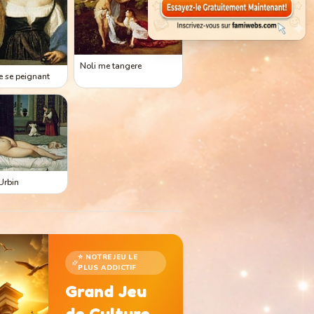
Noli me tangere
le se peignant
Urbin
⭐ NOTRE JEU LE
PLUS ADDICTIF
Grand Jeu
de Culture