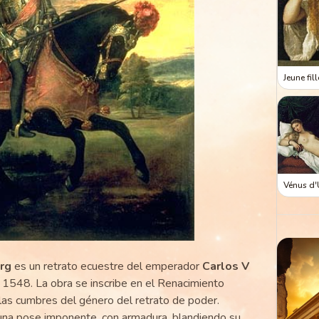
Jeune fil
Vénus d'
rg
es un retrato ecuestre del emperador
Carlos V
1548. La obra se inscribe en el Renacimiento
las cumbres del género del retrato de poder.
 una pose imponente, con armadura, blandiendo su