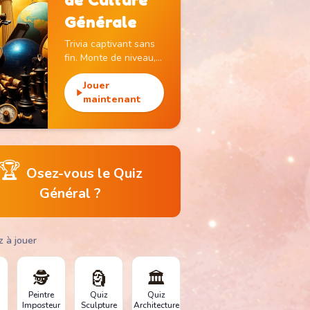
Générale
Trivia captivant sans
fin. Monte de niveau,
gagne des pièces et
débloque des
Jouer
monuments
maintenant
emblématiques.
🏆
Osez-vous le Quiz
Général ?
z à jouer
🕵️
🗿
🏛️
Peintre
Quiz
Quiz
Imposteur
Sculpture
Architecture