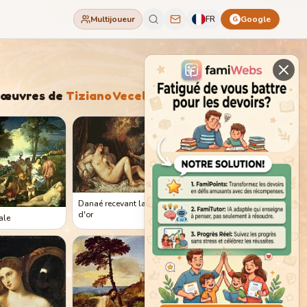
Multijoueur
FR
Google
G
'œuvres de
Tiziano Vecellio
Danaé recevant la pluie
d'or
ale