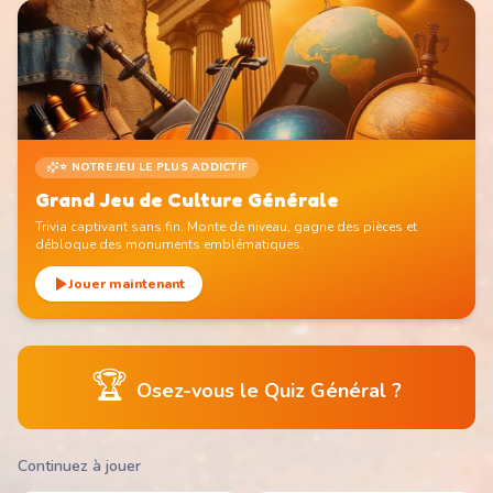
⭐ NOTRE JEU LE PLUS ADDICTIF
Grand Jeu de Culture Générale
Trivia captivant sans fin. Monte de niveau, gagne des pièces et
débloque des monuments emblématiques.
Jouer maintenant
🏆
Osez-vous le Quiz Général ?
Continuez à jouer