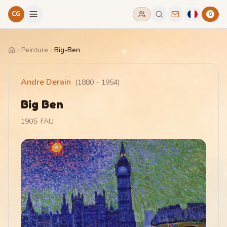
CG
G
Peinture
Big-Ben
Home
Andre Derain
(
1880
–
1954
)
Big Ben
1905
·
FAU