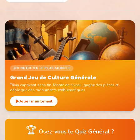
⭐ NOTRE JEU LE PLUS ADDICTIF
Grand Jeu de Culture Générale
Trivia captivant sans fin. Monte de niveau, gagne des pièces et
débloque des monuments emblématiques.
Jouer maintenant
🏆
Osez-vous le Quiz Général ?