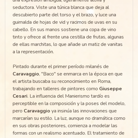
una expresión ambigua, ligeramente altiva y
seductora. Viste una túnica blanca que deja al
descubierto parte del torso y el brazo, y luce una
guirnalda de hojas de vid y racimos de uvas en su
cabello. En sus manos sostiene una copa de vino
tinto y ofrece al frente una cestilla de frutas, algunas
de ellas marchitas, lo que añade un matiz de vanitas
a la representación.
Pintado durante el primer período milanés de
Caravaggio
, "Baco" se enmarca en la época en que
el artista buscaba su reconocimiento en Roma,
trabajando en talleres de pintores como
Giuseppe
Cesari
. La influencia del Manierismo tardío es
perceptible en la composición y la poses del modelo,
pero
Caravaggio
ya insinúa las innovaciones que
marcarían su estilo. La luz, aunque no dramática como
en sus obras posteriores, comienza a modelar las
formas con un realismo acentuado. El tratamiento de