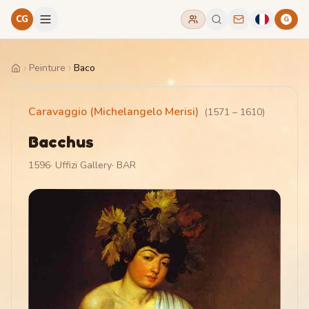
CG
G
Peinture
Baco
Home
Caravaggio (Michelangelo Merisi)
(
1571
–
1610
)
Bacchus
1596
·
Uffizi Gallery
·
BAR