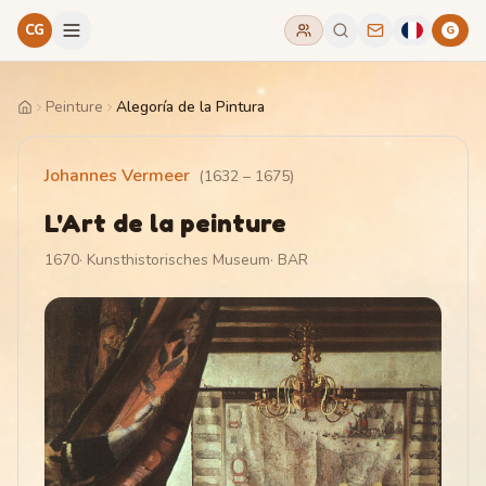
CG
G
Peinture
Alegoría de la Pintura
Home
Johannes Vermeer
(
1632
–
1675
)
L'Art de la peinture
1670
·
Kunsthistorisches Museum
·
BAR