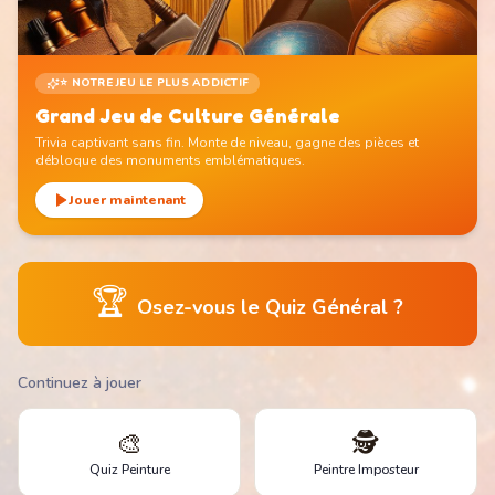
⭐ NOTRE JEU LE PLUS ADDICTIF
Grand Jeu de Culture Générale
Trivia captivant sans fin. Monte de niveau, gagne des pièces et
débloque des monuments emblématiques.
Jouer maintenant
🏆
Osez-vous le Quiz Général ?
Continuez à jouer
🎨
🕵️
Quiz Peinture
Peintre Imposteur