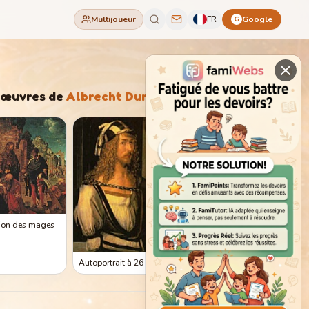
Multijoueur
FR
Google
G
'œuvres de
Albrecht Durer
ion des mages
Autoportrait à 26 ans