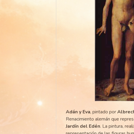
Adán y Eva
, pintado por
Albrec
Renacimiento alemán que represe
Jardín del Edén
. La pintura, re
representación de las figuras hum