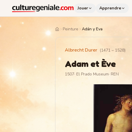
Jouer
Apprendre
Peinture
Adán y Eva
Home
Albrecht Durer
(
1471
–
1528
)
Adam et Ève
1507
·
El Prado Museum
·
REN