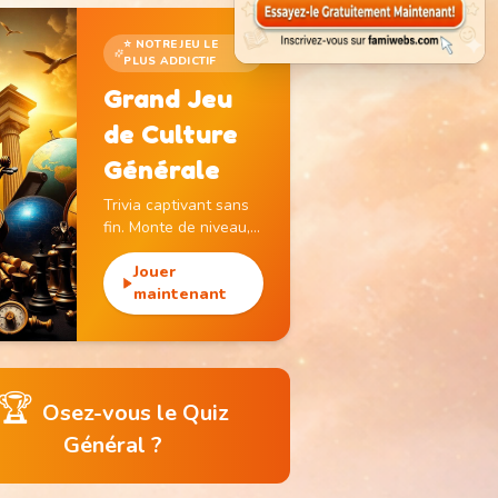
⭐ NOTRE JEU LE
PLUS ADDICTIF
Grand Jeu
de Culture
Générale
Trivia captivant sans
fin. Monte de niveau,
gagne des pièces et
débloque des
Jouer
monuments
maintenant
emblématiques.
🏆
Osez-vous le Quiz
Général ?