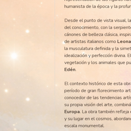
humanista de la época y la profu
Desde el punto de vista visual, 
del conocimiento, con la serpien
cánones de belleza clásica, insp
de artistas italianos como
Leona
la musculatura definida y la sime
idealización y perfección divina. 
vegetación y los animales que pue
Edén
.
El contexto histórico de esta ob
período de gran florecimiento art
conocedor de las tendencias artíst
su propia visión del arte, combin
Europa
. La obra también refleja
y su lugar en el cosmos, aborda
escala monumental.