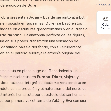
nda erudición de
Dürer
.
Continue
la obra presenta a
Adán
y
Eva
de pie junto al árbol
🎨
te enroscada en sus ramas.
Dürer
se basó en los
Quiz
Peinture
irándose en esculturas grecorromanas y en el trabajo
rdo da Vinci
. La anatomía perfecta de las figuras,
tría en sus poses, transmiten una sensación de
El detallado paisaje del fondo, con su exuberante
blan el paraíso, subraya la armonía original del
ra se sitúa en pleno auge del Renacimiento, un
ístico e intelectual en
Europa
.
Dürer
, viajero y
icas italianas, integró el idealismo renacentista en
ándolo con la precisión y el naturalismo del norte de
 el interés humanista por el estudio del ser humano
ndo por primera vez el tema de
Adán
y
Eva
con una