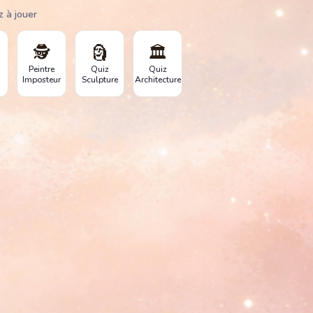
z à jouer
🕵️
🗿
🏛️
Peintre
Quiz
Quiz
Imposteur
Sculpture
Architecture