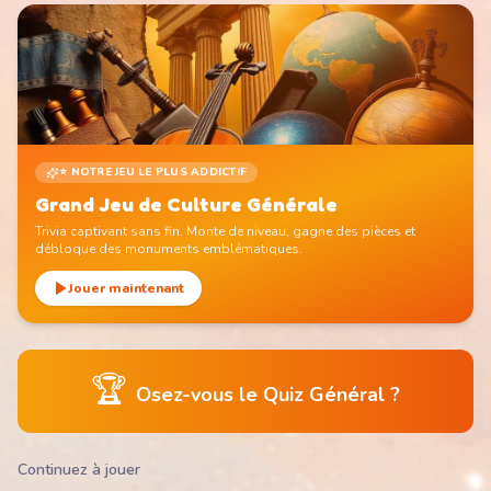
⭐ NOTRE JEU LE PLUS ADDICTIF
Grand Jeu de Culture Générale
Trivia captivant sans fin. Monte de niveau, gagne des pièces et
débloque des monuments emblématiques.
Jouer maintenant
🏆
Osez-vous le Quiz Général ?
Continuez à jouer