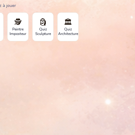
z à jouer
🕵️
🗿
🏛️
Peintre
Quiz
Quiz
Imposteur
Sculpture
Architecture