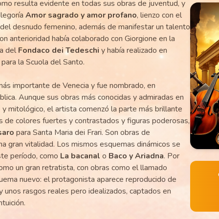
como resulta evidente en todas sus obras de juventud, y
alegoría
Amor sagrado y amor profano
, lienzo con el
del desnudo femenino, además de manifestar un talento
Con anterioridad había colaborado con Giorgione en la
da del
Fondaco dei Tedeschi
y había realizado en
para la Scuola del Santo.
a más importante de Venecia y fue nombrado, en
pública. Aunque sus obras más conocidas y admiradas en
y mitológico, el artista comenzó la parte más brillante
os de colores fuertes y contrastados y figuras poderosas,
saro
para Santa Maria dei Frari. Son obras de
na gran vitalidad. Los mismos esquemas dinámicos se
este período, como
La bacanal
o
Baco y Ariadna
. Por
omo un gran retratista, con obras como el llamado
quema nuevo: el protagonista aparece reproducido de
y unos rasgos reales pero idealizados, captados en
tuición.