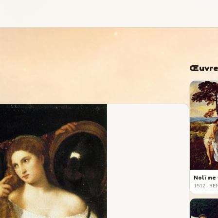
Œuvre
Noli me
1512
· RE