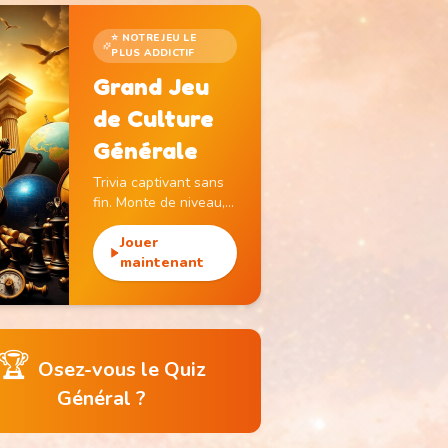
⭐ NOTRE JEU LE
PLUS ADDICTIF
Grand Jeu
de Culture
Générale
Trivia captivant sans
fin. Monte de niveau,
gagne des pièces et
débloque des
Jouer
monuments
maintenant
emblématiques.
🏆
Osez-vous le Quiz
Général ?