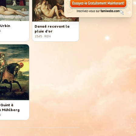
'Urbin
Danaé recevant la
pluie d'or
N
1545
· REN
 Quint à
à Mühlberg
N