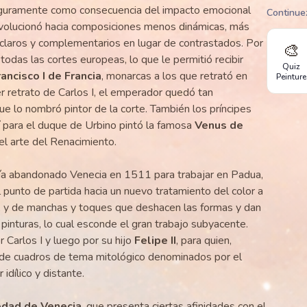
eguramente como consecuencia del impacto emocional
Continue
o evolucionó hacia composiciones menos dinámicas, más
claros y complementarios en lugar de contrastados. Por
🎨
 todas las cortes europeas, lo que le permitió recibir
Quiz
rancisco I de Francia
, monarcas a los que retrató en
Peinture
r retrato de Carlos I, el emperador quedó tan
ue lo nombró pintor de la corte. También los príncipes
así para el duque de Urbino pintó la famosa
Venus de
el arte del Renacimiento.
ía abandonado Venecia en 1511 para trabajar en Padua,
 punto de partida hacia un nuevo tratamiento del color a
s, y de manchas y toques que deshacen las formas y dan
s pinturas, lo cual esconde el gran trabajo subyacente.
Carlos I y luego por su hijo
Felipe II
, para quien,
e de cuadros de tema mitológico denominados por el
idílico y distante.
edad de Venecia
, que presenta ciertas afinidades con el