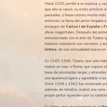
Hacia 1530, perdió a su esposa, y s
que ello le causó, su estilo pictóric
pausadas, y hacia colores mucho más 
entonces, la fama del pintor llegaba a
encargos de
Carlos I de España
y
F
obras magistrales. Después del prime
entusiasmado con el arte de Tiziano q
italianos solicitaron sus servicios, y 
Urbino
, de una sensualidad nueva en 
En 1545-1546, Tiziano, que sólo hab
realizó un viaje a Roma, que supuso el
base de pinceladas largas y atrevida
una apariencia ligera y agradable a la
Entre 1548 y 1562 fue reclamado por 
además de retratos, realizó una seri
propio pintor «poesías» por su carácter 
Su última obra documentada es la
Pi