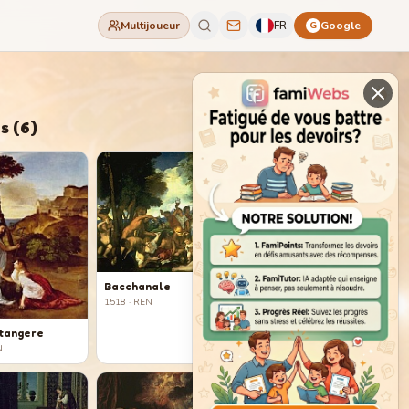
Multijoueur
FR
Google
G
s
(
6
)
Bacchanale
1518
· REN
 tangere
N