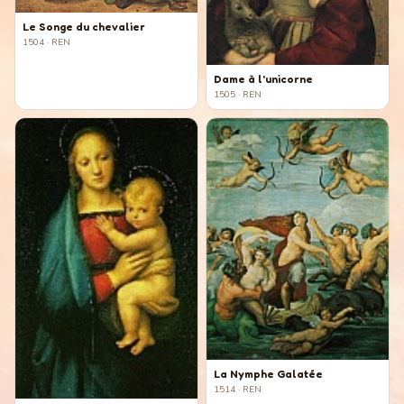
Le Songe du chevalier
1504
· REN
Dame à l'unicorne
1505
· REN
La Nymphe Galatée
1514
· REN