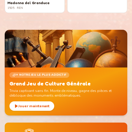
Madonna del Granduca
1505
· REN
⭐ NOTRE JEU LE PLUS ADDICTIF
Grand Jeu de Culture Générale
Trivia captivant sans fin. Monte de niveau, gagne des pièces et
débloque des monuments emblématiques.
Jouer maintenant