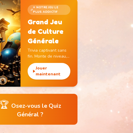
⭐ NOTRE JEU LE
PLUS ADDICTIF
Grand Jeu
de Culture
Générale
Trivia captivant sans
fin. Monte de niveau,
gagne des pièces et
débloque des
Jouer
monuments
maintenant
emblématiques.
🏆
Osez-vous le Quiz
Général ?