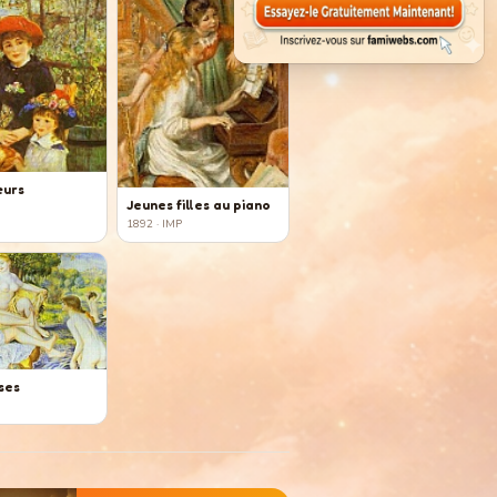
œurs
Jeunes filles au piano
P
1892
· IMP
ses
P