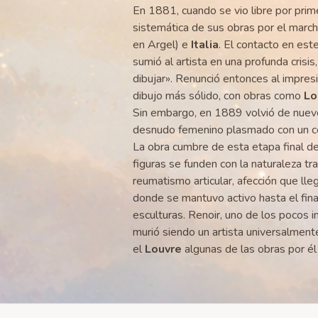
En 1881, cuando se vio libre por prim
sistemática de sus obras por el marc
en Argel) e
Italia
. El contacto en est
sumió al artista en una profunda crisis,
dibujar». Renunció entonces al impresi
dibujo más sólido, con obras como
Lo
Sin embargo, en 1889 volvió de nuevo 
desnudo femenino plasmado con un col
La obra cumbre de esta etapa final d
figuras se funden con la naturaleza tr
reumatismo articular, afección que lleg
donde se mantuvo activo hasta el fina
esculturas. Renoir, uno de los pocos i
murió siendo un artista universalmen
el
Louvre
algunas de las obras por él