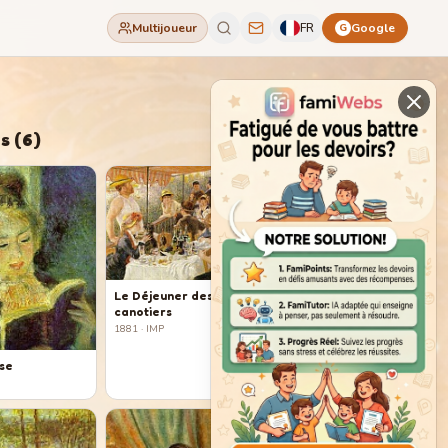
Multijoueur
FR
Google
G
s
(
6
)
Le Déjeuner des
canotiers
1881
· IMP
use
P