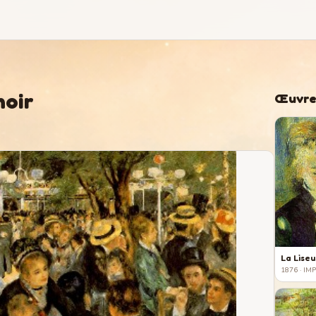
noir
Œuvre
La Lise
1876
· IM