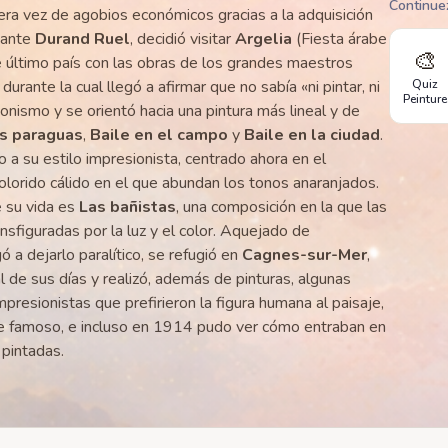
Continue
era vez de agobios económicos gracias a la adquisición
hante
Durand Ruel
, decidió visitar
Argelia
(Fiesta árabe
🎨
e último país con las obras de los grandes maestros
Quiz
 durante la cual llegó a afirmar que no sabía «ni pintar, ni
Peinture
onismo y se orientó hacia una pintura más lineal y de
s paraguas
,
Baile en el campo
y
Baile en la ciudad
.
a su estilo impresionista, centrado ahora en el
orido cálido en el que abundan los tonos anaranjados.
e su vida es
Las bañistas
, una composición en la que las
ansfiguradas por la luz y el color. Aquejado de
ó a dejarlo paralítico, se refugió en
Cagnes-sur-Mer
,
l de sus días y realizó, además de pinturas, algunas
mpresionistas que prefirieron la figura humana al paisaje,
te famoso, e incluso en 1914 pudo ver cómo entraban en
 pintadas.