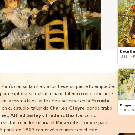
Deux S
1881
· IM
a
París
con su familia y a los trece su padre lo empleó en
para explotar su extraordinario talento como dibujante.
n la misma línea, antes de inscribirse en la
Escuela
Baigneu
, en el estudio-taller de
Charles Gleyre
, donde trabó
1918
· IM
net
,
Alfred Sisley
y
Frédéric Bazille
. Como
 visitaba con frecuencia el
Museo del Louvre
para
A partir de 1863 comenzó a reunirse en el café