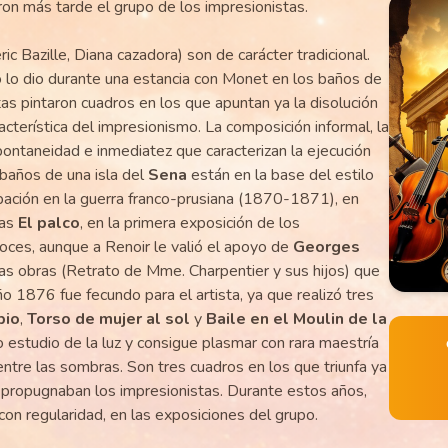
on más tarde el grupo de los impresionistas.
c Bazille, Diana cazadora) son de carácter tradicional.
o lo dio durante una estancia con Monet en los baños de
as pintaron cuadros en los que apuntan ya la disolución
acterística del impresionismo. La composición informal, la
ontaneidad e inmediatez que caracterizan la ejecución
 baños de una isla del
Sena
están en la base del estilo
cipación en la guerra franco-prusiana (1870-1871), en
las
El palco
, en la primera exposición de los
eroces, aunque a Renoir le valió el apoyo de
Georges
unas obras (Retrato de Mme. Charpentier y sus hijos) que
ño 1876 fue fecundo para el artista, ya que realizó tres
pio
,
Torso de mujer al sol
y
Baile en el Moulin de la
o estudio de la luz y consigue plasmar con rara maestría
 entre las sombras. Son tres cuadros en los que triunfa ya
e propugnaban los impresionistas. Durante estos años,
con regularidad, en las exposiciones del grupo.