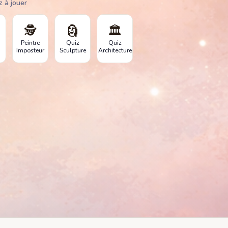
z à jouer
🕵️
🗿
🏛️
Peintre
Quiz
Quiz
Imposteur
Sculpture
Architecture