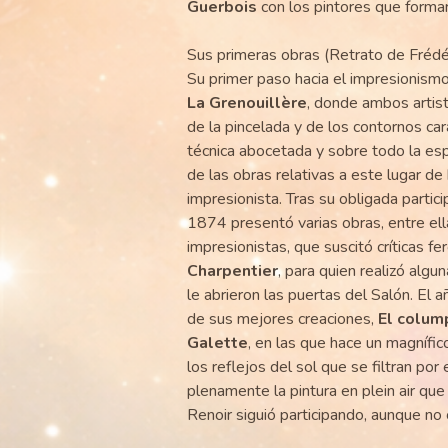
Guerbois
con los pintores que formar
Sus primeras obras (Retrato de Frédéri
Su primer paso hacia el impresionism
La Grenouillère
, donde ambos artist
de la pincelada y de los contornos car
técnica abocetada y sobre todo la esp
de las obras relativas a este lugar de
impresionista. Tras su obligada parti
1874 presentó varias obras, entre el
impresionistas, que suscitó críticas f
Charpentier
, para quien realizó alg
le abrieron las puertas del Salón. El a
de sus mejores creaciones,
El colum
Galette
, en las que hace un magnífic
los reflejos del sol que se filtran por
plenamente la pintura en plein air qu
Renoir siguió participando, aunque no 