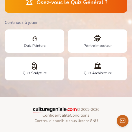
🏆
Osez-vous le Quiz Général ?
Continuez à jouer
🎨
🕵️
Quiz Peinture
Peintre Imposteur
🗿
🏛️
Quiz Sculpture
Quiz Architecture
© 2001–
2026
Confidentialité
Conditions
Contenu disponible sous licence GNU