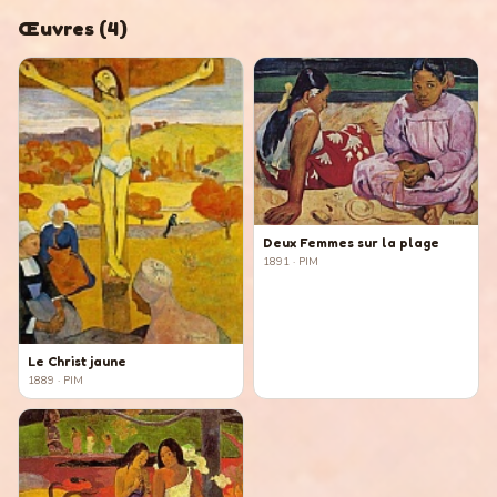
Œuvres
(
4
)
Deux Femmes sur la plage
1891
· PIM
Le Christ jaune
1889
· PIM