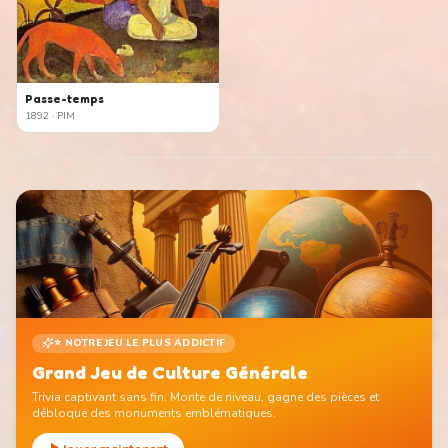
Passe-temps
1892
· PIM
⭐ NOTRE JEU LE PLUS ADDICTIF
Grand Jeu de Culture Générale
Trivia captivant sans fin. Monte de niveau, gagne des pièces et
débloque des monuments emblématiques.