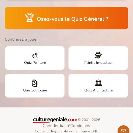
🏆
Osez-vous le Quiz Général ?
Continuez à jouer
🎨
🕵️
Quiz Peinture
Peintre Imposteur
🗿
🏛️
Quiz Sculpture
Quiz Architecture
© 2001–
2026
Confidentialité
Conditions
Contenu disponible sous licence GNU