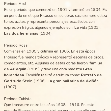
Periodo Azul
Es un periodo que comenzó en 1901 y terminó en 1904. Es
un periodo en el que Picasso en su obras casi siempre utiliza
tonos azules y representa personajes escuálidos con
expresión trágica, algunos ejemplos son:
La vida
(1903),
Las dos hermanas
(1904).
Periodo Rosa
Comienza en 1905 y culmina en 1906. En esta época
Picasso fue menos trágico y representó escenas de circos,
comediantes, etc. Algunas de estas obras fueron:
familia
de Arlequín
(1905) y tuvo una obra maestra
Gran
holandesa
. También realizó escultura como:
Retrato de
Gertrude Stein
(1906),
La gran bailarina de Aviñón
(1907)
Periodo Cubista
Que transcurre entre los años 1908 - 1916. En este
periodo Picasso busca una pintura pura y para ello comenzó