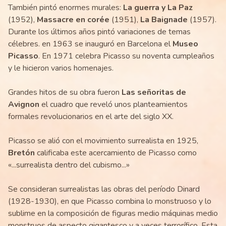
También pintó enormes murales:
La guerra y La Paz
(1952),
Massacre en corée
(1951),
La Baignade
(1957).
Durante los últimos años pintó variaciones de temas
célebres. en 1963 se inauguró en Barcelona el
Museo
Picasso
. En 1971 celebra Picasso su noventa cumpleaños
y le hicieron varios homenajes.
Grandes hitos de su obra fueron
Las señoritas de
Avignon
el cuadro que reveló unos planteamientos
formales revolucionarios en el arte del siglo XX.
Picasso se alió con el movimiento surrealista en 1925,
Bretón
calificaba este acercamiento de Picasso como
«...surrealista dentro del cubismo...»
Se consideran surrealistas las obras del período Dinard
(1928-1930), en que Picasso combina lo monstruoso y lo
sublime en la composición de figuras medio máquinas medio
monstruos de aspecto gigantesco y a veces terrorífico. Esta