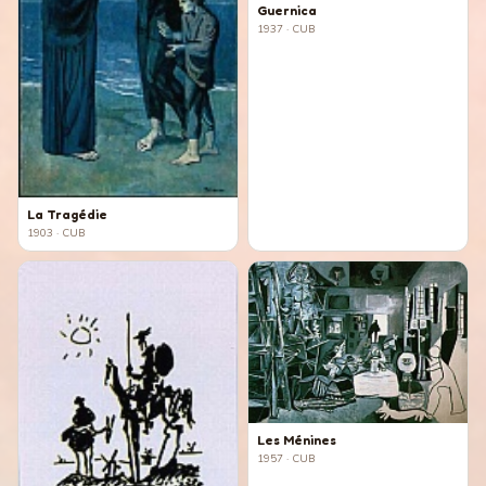
Guernica
1937
· CUB
La Tragédie
1903
· CUB
Les Ménines
1957
· CUB