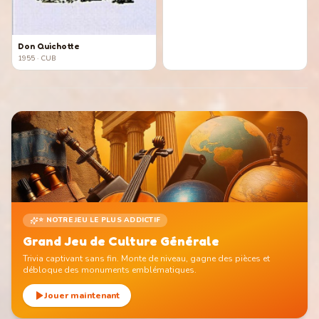
Don Quichotte
1955
· CUB
⭐ NOTRE JEU LE PLUS ADDICTIF
Grand Jeu de Culture Générale
Trivia captivant sans fin. Monte de niveau, gagne des pièces et
débloque des monuments emblématiques.
Jouer maintenant