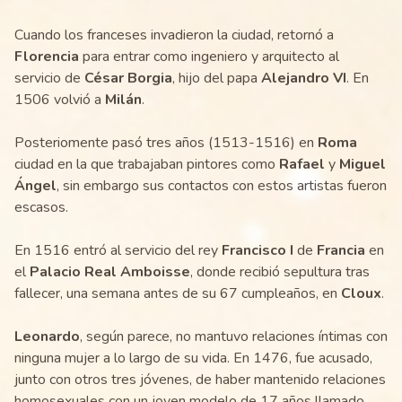
Cuando los franceses invadieron la ciudad, retornó a
Florencia
para entrar como ingeniero y arquitecto al
servicio de
César Borgia
, hijo del papa
Alejandro VI
. En
1506 volvió a
Milán
.
Posteriomente pasó tres años (1513-1516) en
Roma
ciudad en la que trabajaban pintores como
Rafael
y
Miguel
Ángel
, sin embargo sus contactos con estos artistas fueron
escasos.
En 1516 entró al servicio del rey
Francisco I
de
Francia
en
el
Palacio Real Amboisse
, donde recibió sepultura tras
fallecer, una semana antes de su 67 cumpleaños, en
Cloux
.
Leonardo
, según parece, no mantuvo relaciones íntimas con
ninguna mujer a lo largo de su vida. En 1476, fue acusado,
junto con otros tres jóvenes, de haber mantenido relaciones
homosexuales con un joven modelo de 17 años llamado