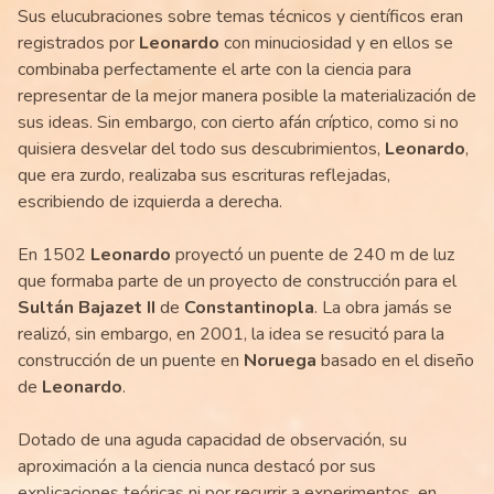
Sus elucubraciones sobre temas técnicos y científicos eran
registrados por
Leonardo
con minuciosidad y en ellos se
combinaba perfectamente el arte con la ciencia para
representar de la mejor manera posible la materialización de
sus ideas. Sin embargo, con cierto afán críptico, como si no
quisiera desvelar del todo sus descubrimientos,
Leonardo
,
que era zurdo, realizaba sus escrituras reflejadas,
escribiendo de izquierda a derecha.
En 1502
Leonardo
proyectó un puente de 240 m de luz
que formaba parte de un proyecto de construcción para el
Sultán Bajazet II
de
Constantinopla
. La obra jamás se
realizó, sin embargo, en 2001, la idea se resucitó para la
construcción de un puente en
Noruega
basado en el diseño
de
Leonardo
.
Dotado de una aguda capacidad de observación, su
aproximación a la ciencia nunca destacó por sus
explicaciones teóricas ni por recurrir a experimentos, en