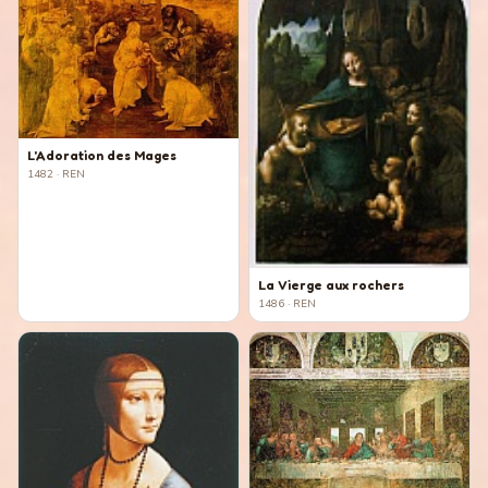
L'Adoration des Mages
1482
· REN
La Vierge aux rochers
1486
· REN