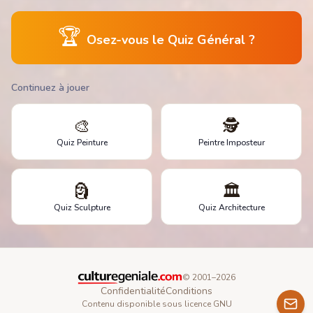
🏆
Osez-vous le Quiz Général ?
Continuez à jouer
🎨
🕵️
Quiz Peinture
Peintre Imposteur
🗿
🏛️
Quiz Sculpture
Quiz Architecture
© 2001–
2026
Confidentialité
Conditions
Contenu disponible sous licence GNU