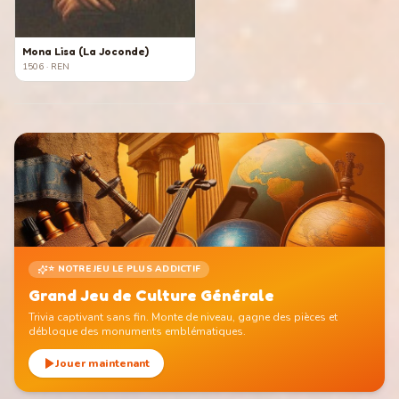
Mona Lisa (La Joconde)
1506
· REN
⭐ NOTRE JEU LE PLUS ADDICTIF
Grand Jeu de Culture Générale
Trivia captivant sans fin. Monte de niveau, gagne des pièces et
débloque des monuments emblématiques.
Jouer maintenant