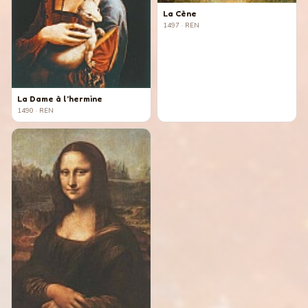
La Cène
1497
· REN
La Dame à l'hermine
1490
· REN