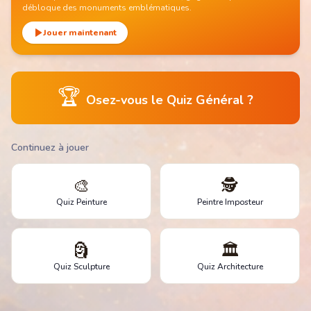
débloque des monuments emblématiques.
Jouer maintenant
🏆
Osez-vous le Quiz Général ?
Continuez à jouer
🎨
🕵️
Quiz Peinture
Peintre Imposteur
🗿
🏛️
Quiz Sculpture
Quiz Architecture