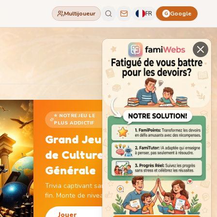
Multijoueur
FR
Google
G
⭐ NOTRE JEU LE
PLUS ADDICTIF
Grand Jeu
de Culture
Générale
Trivia captivant sans
fin. Monte de niveau,
gagne des pièces et
débloque des
Jouer