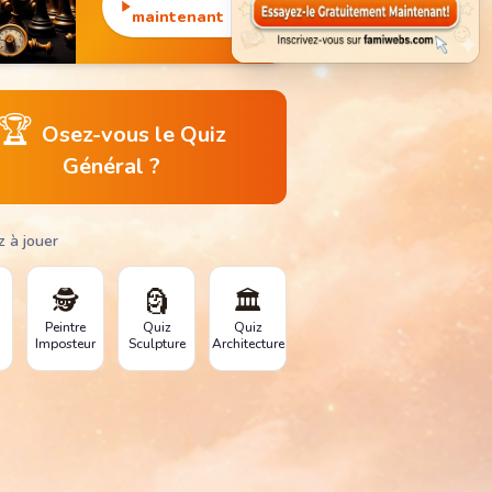
monuments
maintenant
emblématiques.
🏆
Osez-vous le Quiz
Général ?
z à jouer
🕵️
🗿
🏛️
Peintre
Quiz
Quiz
Imposteur
Sculpture
Architecture