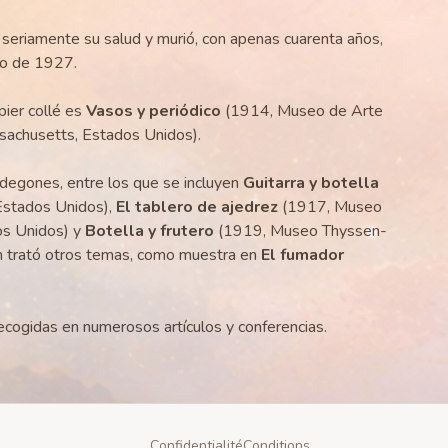
eriamente su salud y murió, con apenas cuarenta años,
yo de 1927.
pier collé es
Vasos y periódico
(1914, Museo de Arte
sachusetts, Estados Unidos).
odegones, entre los que se incluyen
Guitarra y botella
Estados Unidos),
El tablero de ajedrez
(1917, Museo
os Unidos) y
Botella y frutero
(1919, Museo Thyssen-
n trató otros temas, como muestra en
El fumador
recogidas en numerosos artículos y conferencias.
Confidentialité
Conditions